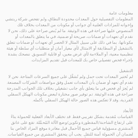
معلومات عامة
المعلومات التفصيلية حول المعدات محدودة النطاق، ولم تفحص شركة ريتشي
وإخوانه للمزادات العلنية أي جوانب أو مكونات من المعدات بخلاف تلك
المنصوص عليها صراحة في هذه الوثيقة. ما لم يُنص صراحة على ذلك، نحن لا
نقدم أي تعهدات أو ضمانات، صريحة أو ضمنية، في ما يتعلق بالمعدات أو
مكوناتها، بما في ذلك على سبيل المثال لا الحصر أي تعهدات أو ضمانات تتعلق
بالتشغيل أو المطابقة أو الامتثال لأي معيار أمان أو متطلبات أي سلطة أو هيئة
تنظيمية معنية، أو الملاءمة لأي غرض معين، أو قابلية التسويق. ننصحك بشدة
بإجراء فحص تفصيلي خاص بك للمعدات قبل تقديم المزايدات.
التشغيل
لم تُختبر المعدات تحت حمل ولم تُشغَّل على جميع السرعات المتاحة. نحن لا
نقدم أي تعهد أو ضمان بأن المعدات تعمل وفق مواصفات الشركات المصنعة.
لم يُجرَ أي فحص في ما يتعلق بأي جانب تشغيلي بخلاف تلك الجوانب المدرجة
صراحة في هذه الوثيقة. تم توفير صور مختارة لبعض مكونات الهيكل السفلي
الفردية، وقد لا تعكس هذه الصور حالة الهيكل السفلي بأكمله.
الأبعاد
القياسات مُقدمة بشكل تقريبي فقط. قد تختلف الأبعاد الفعلية للحمولة بناءً
على ارتفاع الشاحنة/المقطورة وتكوين/وضع الآلة المُحمَّلة. تقع على عاتق
المشتري مسؤولية قياس جميع الأحمال قبل مغادرة موقع المزاد الخاص بنا
لضمان أن الحمولة آمنة للنقل. يجب أن يتحقق المشتري من جميع القياسات.