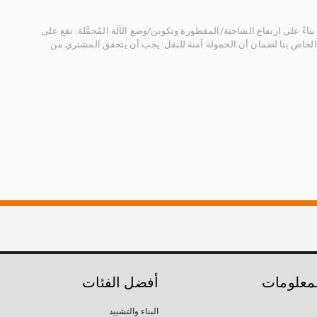
ناءً على ارتفاع الشاحنة/المقطورة وتكوين/وضع الآلة المُحمَّلة. تقع على
الخاص بنا لضمان أن الحمولة آمنة للنقل. يجب أن يتحقق المشتري من
لمعلومات
أفضل الفئات
البناء والتشييد