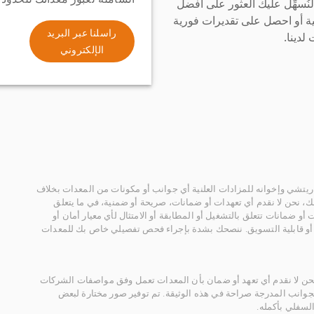
سهِّل عليك العثور على أفضل
ة أو احصل على تقديرات فورية
راسلنا عبر البريد
لدينا.
الإلكتروني
يتشي وإخوانه للمزادات العلنية أي جوانب أو مكونات من المعدات بخلاف
، نحن لا نقدم أي تعهدات أو ضمانات، صريحة أو ضمنية، في ما يتعلق
أو ضمانات تتعلق بالتشغيل أو المطابقة أو الامتثال لأي معيار أمان أو
، أو قابلية التسويق. ننصحك بشدة بإجراء فحص تفصيلي خاص بك للمعدات
 نحن لا نقدم أي تعهد أو ضمان بأن المعدات تعمل وفق مواصفات الشركات
لجوانب المدرجة صراحة في هذه الوثيقة. تم توفير صور مختارة لبعض
لسفلي بأكمله.