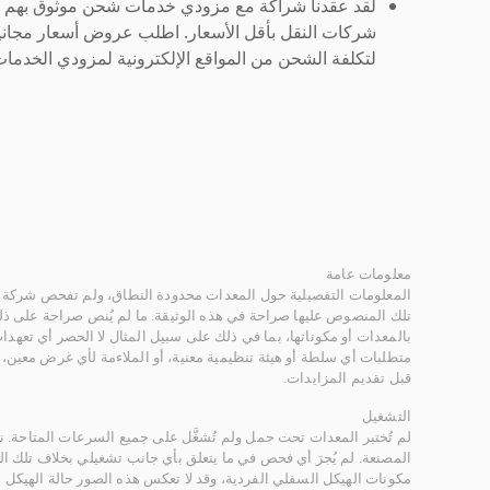
لقد عقدنا شراكة مع مزودي خدمات شحن موثوق بهم لنُ
شركات النقل بأقل الأسعار. اطلب عروض أسعار مجاني
لتكلفة الشحن من المواقع الإلكترونية لمزودي الخدمات 
معلومات عامة
المعلومات التفصيلية حول المعدات محدودة النطاق، ولم تفحص شركة ر
تلك المنصوص عليها صراحة في هذه الوثيقة. ما لم يُنص صراحة على ذلك
بالمعدات أو مكوناتها، بما في ذلك على سبيل المثال لا الحصر أي تعهدات 
متطلبات أي سلطة أو هيئة تنظيمية معنية، أو الملاءمة لأي غرض معين
قبل تقديم المزايدات.
التشغيل
لم تُختبر المعدات تحت حمل ولم تُشغَّل على جميع السرعات المتاحة.
المصنعة. لم يُجرَ أي فحص في ما يتعلق بأي جانب تشغيلي بخلاف تلك ا
مكونات الهيكل السفلي الفردية، وقد لا تعكس هذه الصور حالة الهيكل ا