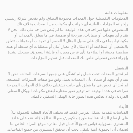
معلومات عامة
المعلومات التفصيلية حول المعدات محدودة النطاق، ولم تفحص شركة ريتشي
وإخوانه للمزادات العلنية أي جوانب أو مكونات من المعدات بخلاف تلك
المنصوص عليها صراحة في هذه الوثيقة. ما لم يُنص صراحة على ذلك، نحن لا
نقدم أي تعهدات أو ضمانات، صريحة أو ضمنية، في ما يتعلق بالمعدات أو
مكوناتها، بما في ذلك على سبيل المثال لا الحصر أي تعهدات أو ضمانات تتعلق
بالتشغيل أو المطابقة أو الامتثال لأي معيار أمان أو متطلبات أي سلطة أو هيئة
تنظيمية معنية، أو الملاءمة لأي غرض معين، أو قابلية التسويق. ننصحك بشدة
بإجراء فحص تفصيلي خاص بك للمعدات قبل تقديم المزايدات.
التشغيل
لم تُختبر المعدات تحت حمل ولم تُشغَّل على جميع السرعات المتاحة. نحن لا
نقدم أي تعهد أو ضمان بأن المعدات تعمل وفق مواصفات الشركات المصنعة.
لم يُجرَ أي فحص في ما يتعلق بأي جانب تشغيلي بخلاف تلك الجوانب المدرجة
صراحة في هذه الوثيقة. تم توفير صور مختارة لبعض مكونات الهيكل السفلي
الفردية، وقد لا تعكس هذه الصور حالة الهيكل السفلي بأكمله.
الأبعاد
القياسات مُقدمة بشكل تقريبي فقط. قد تختلف الأبعاد الفعلية للحمولة بناءً
على ارتفاع الشاحنة/المقطورة وتكوين/وضع الآلة المُحمَّلة. تقع على عاتق
المشتري مسؤولية قياس جميع الأحمال قبل مغادرة موقع المزاد الخاص بنا
لضمان أن الحمولة آمنة للنقل. يجب أن يتحقق المشتري من جميع القياسات.