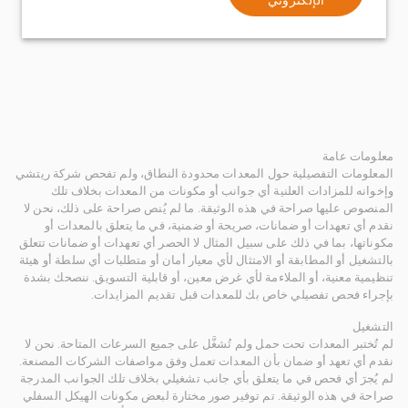
معلومات عامة
المعلومات التفصيلية حول المعدات محدودة النطاق، ولم تفحص شركة ريتشي
وإخوانه للمزادات العلنية أي جوانب أو مكونات من المعدات بخلاف تلك
المنصوص عليها صراحة في هذه الوثيقة. ما لم يُنص صراحة على ذلك، نحن لا
نقدم أي تعهدات أو ضمانات، صريحة أو ضمنية، في ما يتعلق بالمعدات أو
مكوناتها، بما في ذلك على سبيل المثال لا الحصر أي تعهدات أو ضمانات تتعلق
بالتشغيل أو المطابقة أو الامتثال لأي معيار أمان أو متطلبات أي سلطة أو هيئة
تنظيمية معنية، أو الملاءمة لأي غرض معين، أو قابلية التسويق. ننصحك بشدة
بإجراء فحص تفصيلي خاص بك للمعدات قبل تقديم المزايدات.
التشغيل
لم تُختبر المعدات تحت حمل ولم تُشغَّل على جميع السرعات المتاحة. نحن لا
نقدم أي تعهد أو ضمان بأن المعدات تعمل وفق مواصفات الشركات المصنعة.
لم يُجرَ أي فحص في ما يتعلق بأي جانب تشغيلي بخلاف تلك الجوانب المدرجة
صراحة في هذه الوثيقة. تم توفير صور مختارة لبعض مكونات الهيكل السفلي