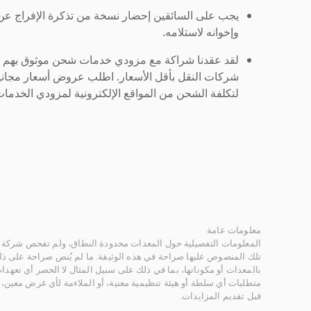
يجب على السائقين إحضار نسخة من تذكرة الإفراج ع
وإخوانه لاستلامه.
لقد عقدنا شراكة مع مزودي خدمات شحن موثوق بهم لنُ
شركات النقل بأقل الأسعار. اطلب عروض أسعار مجاني
لتكلفة الشحن من المواقع الإلكترونية لمزودي الخدمات 
معلومات عامة
المعلومات التفصيلية حول المعدات محدودة النطاق، ولم تفحص شركة ر
تلك المنصوص عليها صراحة في هذه الوثيقة. ما لم يُنص صراحة على ذلك
بالمعدات أو مكوناتها، بما في ذلك على سبيل المثال لا الحصر أي تعهدات 
متطلبات أي سلطة أو هيئة تنظيمية معنية، أو الملاءمة لأي غرض معين
قبل تقديم المزايدات.