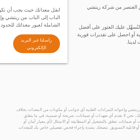
ن العنصر من شركة ريتشي
انقل معداتك حيث يجب أن تكو
الباب إلى الباب من ريتشي وإ
الشاملة لعبور معداتك للحدود
سهِّل عليك العثور على أفضل
ة أو احصل على تقديرات فورية
راسلنا عبر البريد
لدينا.
الإلكتروني
يتشي وإخوانه للمزادات العلنية أي جوانب أو مكونات من المعدات بخلاف
، نحن لا نقدم أي تعهدات أو ضمانات، صريحة أو ضمنية، في ما يتعلق
أو ضمانات تتعلق بالتشغيل أو المطابقة أو الامتثال لأي معيار أمان أو
، أو قابلية التسويق. ننصحك بشدة بإجراء فحص تفصيلي خاص بك للمعدات