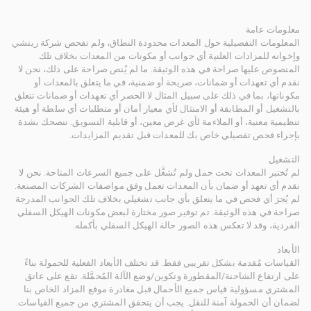
معلومات عامة
المعلومات التفصيلية حول المعدات محدودة النطاق، ولم تفحص شركة ريتشي
وإخوانه للمزادات العلنية أي جوانب أو مكونات من المعدات بخلاف تلك
المنصوص عليها صراحة في هذه الوثيقة. ما لم يُنص صراحة على ذلك، نحن لا
نقدم أي تعهدات أو ضمانات، صريحة أو ضمنية، في ما يتعلق بالمعدات أو
مكوناتها، بما في ذلك على سبيل المثال لا الحصر أي تعهدات أو ضمانات تتعلق
بالتشغيل أو المطابقة أو الامتثال لأي معيار أمان أو متطلبات أي سلطة أو هيئة
تنظيمية معنية، أو الملاءمة لأي غرض معين، أو قابلية التسويق. ننصحك بشدة
بإجراء فحص تفصيلي خاص بك للمعدات قبل تقديم المزايدات.
التشغيل
لم تُختبر المعدات تحت حمل ولم تُشغَّل على جميع السرعات المتاحة. نحن لا
نقدم أي تعهد أو ضمان بأن المعدات تعمل وفق مواصفات الشركات المصنعة.
لم يُجرَ أي فحص في ما يتعلق بأي جانب تشغيلي بخلاف تلك الجوانب المدرجة
صراحة في هذه الوثيقة. تم توفير صور مختارة لبعض مكونات الهيكل السفلي
الفردية، وقد لا تعكس هذه الصور حالة الهيكل السفلي بأكمله.
الأبعاد
القياسات مُقدمة بشكل تقريبي فقط. قد تختلف الأبعاد الفعلية للحمولة بناءً
على ارتفاع الشاحنة/المقطورة وتكوين/وضع الآلة المُحمَّلة. تقع على عاتق
المشتري مسؤولية قياس جميع الأحمال قبل مغادرة موقع المزاد الخاص بنا
لضمان أن الحمولة آمنة للنقل. يجب أن يتحقق المشتري من جميع القياسات.