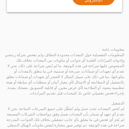
معلومات عامة
المعلومات التفصيلية حول المعدات محدودة النطاق، ولم تفحص شركة ريتشي
وإخوانه للمزادات العلنية أي جوانب أو مكونات من المعدات بخلاف تلك
المنصوص عليها صراحة في هذه الوثيقة. ما لم يُنص صراحة على ذلك، نحن لا
نقدم أي تعهدات أو ضمانات، صريحة أو ضمنية، في ما يتعلق بالمعدات أو
مكوناتها، بما في ذلك على سبيل المثال لا الحصر أي تعهدات أو ضمانات تتعلق
بالتشغيل أو المطابقة أو الامتثال لأي معيار أمان أو متطلبات أي سلطة أو هيئة
تنظيمية معنية، أو الملاءمة لأي غرض معين، أو قابلية التسويق. ننصحك بشدة
بإجراء فحص تفصيلي خاص بك للمعدات قبل تقديم المزايدات.
التشغيل
لم تُختبر المعدات تحت حمل ولم تُشغَّل على جميع السرعات المتاحة. نحن لا
نقدم أي تعهد أو ضمان بأن المعدات تعمل وفق مواصفات الشركات المصنعة.
لم يُجرَ أي فحص في ما يتعلق بأي جانب تشغيلي بخلاف تلك الجوانب المدرجة
صراحة في هذه الوثيقة. تم توفير صور مختارة لبعض مكونات الهيكل السفلي