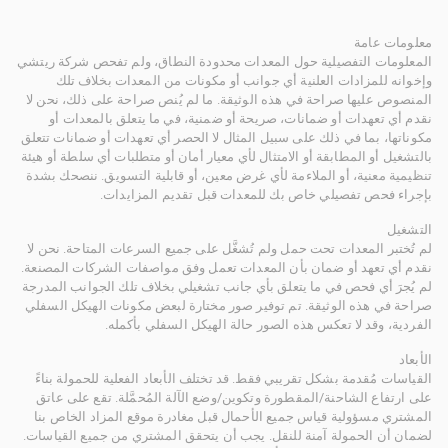
معلومات عامة
المعلومات التفصيلية حول المعدات محدودة النطاق، ولم تفحص شركة ريتشي
وإخوانه للمزادات العلنية أي جوانب أو مكونات من المعدات بخلاف تلك
المنصوص عليها صراحة في هذه الوثيقة. ما لم يُنص صراحة على ذلك، نحن لا
نقدم أي تعهدات أو ضمانات، صريحة أو ضمنية، في ما يتعلق بالمعدات أو
مكوناتها، بما في ذلك على سبيل المثال لا الحصر أي تعهدات أو ضمانات تتعلق
بالتشغيل أو المطابقة أو الامتثال لأي معيار أمان أو متطلبات أي سلطة أو هيئة
تنظيمية معنية، أو الملاءمة لأي غرض معين، أو قابلية التسويق. ننصحك بشدة
بإجراء فحص تفصيلي خاص بك للمعدات قبل تقديم المزايدات.
التشغيل
لم تُختبر المعدات تحت حمل ولم تُشغَّل على جميع السرعات المتاحة. نحن لا
نقدم أي تعهد أو ضمان بأن المعدات تعمل وفق مواصفات الشركات المصنعة.
لم يُجرَ أي فحص في ما يتعلق بأي جانب تشغيلي بخلاف تلك الجوانب المدرجة
صراحة في هذه الوثيقة. تم توفير صور مختارة لبعض مكونات الهيكل السفلي
الفردية، وقد لا تعكس هذه الصور حالة الهيكل السفلي بأكمله.
الأبعاد
القياسات مُقدمة بشكل تقريبي فقط. قد تختلف الأبعاد الفعلية للحمولة بناءً
على ارتفاع الشاحنة/المقطورة وتكوين/وضع الآلة المُحمَّلة. تقع على عاتق
المشتري مسؤولية قياس جميع الأحمال قبل مغادرة موقع المزاد الخاص بنا
لضمان أن الحمولة آمنة للنقل. يجب أن يتحقق المشتري من جميع القياسات.