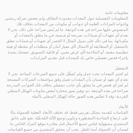
معلومات عامة
المعلومات التفصيلية حول المعدات محدودة النطاق، ولم تفحص شركة ريتشي
وإخوانه للمزادات العلنية أي جوانب أو مكونات من المعدات بخلاف تلك
المنصوص عليها صراحة في هذه الوثيقة. ما لم يُنص صراحة على ذلك، نحن لا
نقدم أي تعهدات أو ضمانات، صريحة أو ضمنية، في ما يتعلق بالمعدات أو
مكوناتها، بما في ذلك على سبيل المثال لا الحصر أي تعهدات أو ضمانات تتعلق
بالتشغيل أو المطابقة أو الامتثال لأي معيار أمان أو متطلبات أي سلطة أو هيئة
تنظيمية معنية، أو الملاءمة لأي غرض معين، أو قابلية التسويق. ننصحك بشدة
بإجراء فحص تفصيلي خاص بك للمعدات قبل تقديم المزايدات.
التشغيل
لم تُختبر المعدات تحت حمل ولم تُشغَّل على جميع السرعات المتاحة. نحن لا
نقدم أي تعهد أو ضمان بأن المعدات تعمل وفق مواصفات الشركات المصنعة.
لم يُجرَ أي فحص في ما يتعلق بأي جانب تشغيلي بخلاف تلك الجوانب المدرجة
صراحة في هذه الوثيقة. تم توفير صور مختارة لبعض مكونات الهيكل السفلي
الفردية، وقد لا تعكس هذه الصور حالة الهيكل السفلي بأكمله.
الأبعاد
القياسات مُقدمة بشكل تقريبي فقط. قد تختلف الأبعاد الفعلية للحمولة بناءً
على ارتفاع الشاحنة/المقطورة وتكوين/وضع الآلة المُحمَّلة. تقع على عاتق
المشتري مسؤولية قياس جميع الأحمال قبل مغادرة موقع المزاد الخاص بنا
لضمان أن الحمولة آمنة للنقل. يجب أن يتحقق المشتري من جميع القياسات.