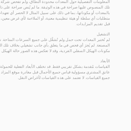
المعلومات التفصيلية حول المعدات محدودة النطاق، ولم تفحص شركة ر
تلك المنصوص عليها صراحة في هذه الوثيقة. ما لم يُنص صراحة على ذلك
بالمعدات أو مكوناتها، بما في ذلك على سبيل المثال لا الحصر أي تعهدات 
متطلبات أي سلطة أو هيئة تنظيمية معنية، أو الملاءمة لأي غرض معين
قبل تقديم المزايدات.
التشغيل
لم تُختبر المعدات تحت حمل ولم تُشغَّل على جميع السرعات المتاحة.
المصنعة. لم يُجرَ أي فحص في ما يتعلق بأي جانب تشغيلي بخلاف تلك ا
مكونات الهيكل السفلي الفردية، وقد لا تعكس هذه الصور حالة الهيكل ا
الأبعاد
القياسات مُقدمة بشكل تقريبي فقط. قد تختلف الأبعاد الفعلية للحمولة ب
عاتق المشتري مسؤولية قياس جميع الأحمال قبل مغادرة موقع المزاد 
جميع القياسات. لا تعتمد على هذه القياسات لأغراض النقل.