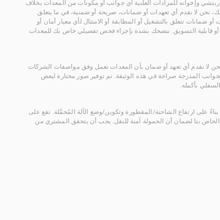
يتشي وإخوانه للمزادات العلنية أي جوانب أو مكونات من المعدات بخلاف
، نحن لا نقدم أي تعهدات أو ضمانات، صريحة أو ضمنية، في ما يتعلق
أو ضمانات تتعلق بالتشغيل أو المطابقة أو الامتثال لأي معيار أمان أو
، أو قابلية التسويق. ننصحك بشدة بإجراء فحص تفصيلي خاص بك للمعدات
 نحن لا نقدم أي تعهد أو ضمان بأن المعدات تعمل وفق مواصفات الشركات
لجوانب المدرجة صراحة في هذه الوثيقة. تم توفير صور مختارة لبعض
لسفلي بأكمله.
ناءً على ارتفاع الشاحنة/المقطورة وتكوين/وضع الآلة المُحمَّلة. تقع على
الخاص بنا لضمان أن الحمولة آمنة للنقل. يجب أن يتحقق المشتري من