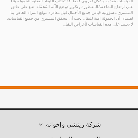
القياسات مُقدمة بشكل تقريبي فقط. قد تختلف الأبعاد الفعلية للحمولة بناءً
على ارتفاع الشاحنة/المقطورة وتكوين/وضع الآلة المُحمَّلة. تقع على عاتق
المشتري مسؤولية قياس جميع الأحمال قبل مغادرة موقع المزاد الخاص بنا
لضمان أن الحمولة آمنة للنقل. يجب أن يتحقق المشتري من جميع القياسات.
لا تعتمد على هذه القياسات لأغراض النقل.
شركة ريتشي وإخوانه.