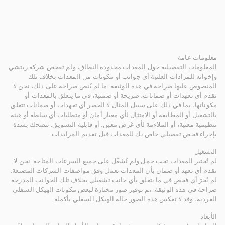
معلومات عامة
المعلومات التفصيلية حول المعدات محدودة النطاق، ولم تفحص شركة ريتشي
وإخوانه للمزادات العلنية أي جوانب أو مكونات من المعدات بخلاف تلك
المنصوص عليها صراحة في هذه الوثيقة. ما لم يُنص صراحة على ذلك، نحن لا
نقدم أي تعهدات أو ضمانات، صريحة أو ضمنية، في ما يتعلق بالمعدات أو
مكوناتها، بما في ذلك على سبيل المثال لا الحصر أي تعهدات أو ضمانات تتعلق
بالتشغيل أو المطابقة أو الامتثال لأي معيار أمان أو متطلبات أي سلطة أو هيئة
تنظيمية معنية، أو الملاءمة لأي غرض معين، أو قابلية التسويق. ننصحك بشدة
بإجراء فحص تفصيلي خاص بك للمعدات قبل تقديم المزايدات.
التشغيل
لم تُختبر المعدات تحت حمل ولم تُشغَّل على جميع السرعات المتاحة. نحن لا
نقدم أي تعهد أو ضمان بأن المعدات تعمل وفق مواصفات الشركات المصنعة.
لم يُجرَ أي فحص في ما يتعلق بأي جانب تشغيلي بخلاف تلك الجوانب المدرجة
صراحة في هذه الوثيقة. تم توفير صور مختارة لبعض مكونات الهيكل السفلي
الفردية، وقد لا تعكس هذه الصور حالة الهيكل السفلي بأكمله.
الأبعاد