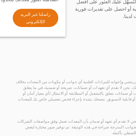
سهِّل عليك العثور على أفضل
ة أو احصل على تقديرات فورية
راسلنا عبر البريد
لدينا.
الإلكتروني
يتشي وإخوانه للمزادات العلنية أي جوانب أو مكونات من المعدات بخلاف
، نحن لا نقدم أي تعهدات أو ضمانات، صريحة أو ضمنية، في ما يتعلق
أو ضمانات تتعلق بالتشغيل أو المطابقة أو الامتثال لأي معيار أمان أو
، أو قابلية التسويق. ننصحك بشدة بإجراء فحص تفصيلي خاص بك للمعدات
 نحن لا نقدم أي تعهد أو ضمان بأن المعدات تعمل وفق مواصفات الشركات
لجوانب المدرجة صراحة في هذه الوثيقة. تم توفير صور مختارة لبعض
لسفلي بأكمله.