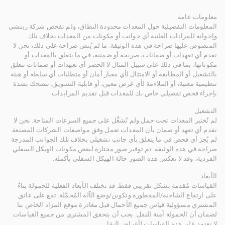
معلومات عامة
المعلومات التفصيلية حول المعدات محدودة النطاق، ولم تفحص شركة ريتشي
وإخوانه للمزادات العلنية أي جوانب أو مكونات من المعدات بخلاف تلك
المنصوص عليها صراحة في هذه الوثيقة. ما لم يُنص صراحة على ذلك، نحن لا
نقدم أي تعهدات أو ضمانات، صريحة أو ضمنية، في ما يتعلق بالمعدات أو
مكوناتها، بما في ذلك على سبيل المثال لا الحصر أي تعهدات أو ضمانات تتعلق
بالتشغيل أو المطابقة أو الامتثال لأي معيار أمان أو متطلبات أي سلطة أو هيئة
تنظيمية معنية، أو الملاءمة لأي غرض معين، أو قابلية التسويق. ننصحك بشدة
بإجراء فحص تفصيلي خاص بك للمعدات قبل تقديم المزايدات.
التشغيل
لم تُختبر المعدات تحت حمل ولم تُشغَّل على جميع السرعات المتاحة. نحن لا
نقدم أي تعهد أو ضمان بأن المعدات تعمل وفق مواصفات الشركات المصنعة.
لم يُجرَ أي فحص في ما يتعلق بأي جانب تشغيلي بخلاف تلك الجوانب المدرجة
صراحة في هذه الوثيقة. تم توفير صور مختارة لبعض مكونات الهيكل السفلي
الفردية، وقد لا تعكس هذه الصور حالة الهيكل السفلي بأكمله.
الأبعاد
القياسات مُقدمة بشكل تقريبي فقط. قد تختلف الأبعاد الفعلية للحمولة بناءً
على ارتفاع الشاحنة/المقطورة وتكوين/وضع الآلة المُحمَّلة. تقع على عاتق
المشتري مسؤولية قياس جميع الأحمال قبل مغادرة موقع المزاد الخاص بنا
لضمان أن الحمولة آمنة للنقل. يجب أن يتحقق المشتري من جميع القياسات.
لا تعتمد على هذه القياسات لأغراض النقل.