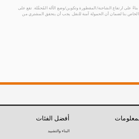
ناءً على ارتفاع الشاحنة/المقطورة وتكوين/وضع الآلة المُحمَّلة. تقع على
الخاص بنا لضمان أن الحمولة آمنة للنقل. يجب أن يتحقق المشتري من
لمعلومات
أفضل الفئات
البناء والتشييد