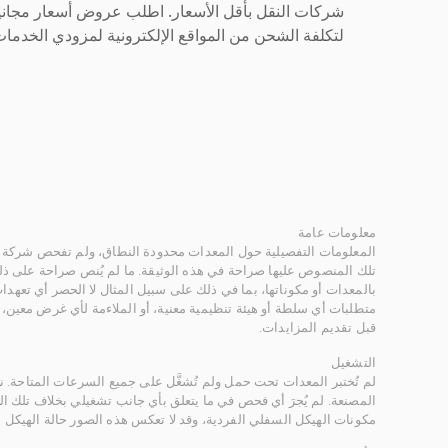
شركات النقل بأقل الأسعار. اطلب عروض أسعار مجاني
لتكلفة الشحن من المواقع الإلكترونية لمزودي الخدمات 
معلومات عامة
المعلومات التفصيلية حول المعدات محدودة النطاق، ولم تفحص شركة ر
تلك المنصوص عليها صراحة في هذه الوثيقة. ما لم يُنص صراحة على ذلك
بالمعدات أو مكوناتها، بما في ذلك على سبيل المثال لا الحصر أي تعهدات 
متطلبات أي سلطة أو هيئة تنظيمية معنية، أو الملاءمة لأي غرض معين
قبل تقديم المزايدات.
التشغيل
لم تُختبر المعدات تحت حمل ولم تُشغَّل على جميع السرعات المتاحة.
المصنعة. لم يُجرَ أي فحص في ما يتعلق بأي جانب تشغيلي بخلاف تلك ا
مكونات الهيكل السفلي الفردية، وقد لا تعكس هذه الصور حالة الهيكل ا