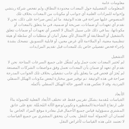
معلومات عامة
المعلومات التفصيلية حول المعدات محدودة النطاق، ولم تفحص شركة ريتشي
وإخوانه للمزادات العلنية أي جوانب أو مكونات من المعدات بخلاف تلك
المنصوص عليها صراحة في هذه الوثيقة. ما لم يُنص صراحة على ذلك، نحن لا
نقدم أي تعهدات أو ضمانات، صريحة أو ضمنية، في ما يتعلق بالمعدات أو
مكوناتها، بما في ذلك على سبيل المثال لا الحصر أي تعهدات أو ضمانات تتعلق
بالتشغيل أو المطابقة أو الامتثال لأي معيار أمان أو متطلبات أي سلطة أو هيئة
تنظيمية معنية، أو الملاءمة لأي غرض معين، أو قابلية التسويق. ننصحك بشدة
بإجراء فحص تفصيلي خاص بك للمعدات قبل تقديم المزايدات.
التشغيل
لم تُختبر المعدات تحت حمل ولم تُشغَّل على جميع السرعات المتاحة. نحن لا
نقدم أي تعهد أو ضمان بأن المعدات تعمل وفق مواصفات الشركات المصنعة.
لم يُجرَ أي فحص في ما يتعلق بأي جانب تشغيلي بخلاف تلك الجوانب المدرجة
صراحة في هذه الوثيقة. تم توفير صور مختارة لبعض مكونات الهيكل السفلي
الفردية، وقد لا تعكس هذه الصور حالة الهيكل السفلي بأكمله.
الأبعاد
القياسات مُقدمة بشكل تقريبي فقط. قد تختلف الأبعاد الفعلية للحمولة بناءً
على ارتفاع الشاحنة/المقطورة وتكوين/وضع الآلة المُحمَّلة. تقع على عاتق
المشتري مسؤولية قياس جميع الأحمال قبل مغادرة موقع المزاد الخاص بنا
لضمان أن الحمولة آمنة للنقل. يجب أن يتحقق المشتري من جميع القياسات.
لا تعتمد على هذه القياسات لأغراض النقل.