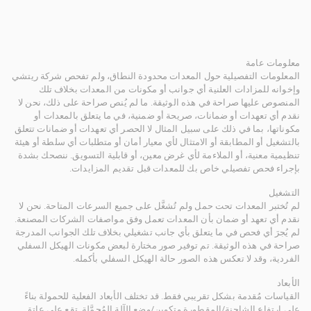
معلومات عامة
المعلومات التفصيلية حول المعدات محدودة النطاق، ولم تفحص شركة ريتشي
وإخوانه للمزادات العلنية أي جوانب أو مكونات من المعدات بخلاف تلك
المنصوص عليها صراحة في هذه الوثيقة. ما لم يُنص صراحة على ذلك، نحن لا
نقدم أي تعهدات أو ضمانات، صريحة أو ضمنية، في ما يتعلق بالمعدات أو
مكوناتها، بما في ذلك على سبيل المثال لا الحصر أي تعهدات أو ضمانات تتعلق
بالتشغيل أو المطابقة أو الامتثال لأي معيار أمان أو متطلبات أي سلطة أو هيئة
تنظيمية معنية، أو الملاءمة لأي غرض معين، أو قابلية التسويق. ننصحك بشدة
بإجراء فحص تفصيلي خاص بك للمعدات قبل تقديم المزايدات.
التشغيل
لم تُختبر المعدات تحت حمل ولم تُشغَّل على جميع السرعات المتاحة. نحن لا
نقدم أي تعهد أو ضمان بأن المعدات تعمل وفق مواصفات الشركات المصنعة.
لم يُجرَ أي فحص في ما يتعلق بأي جانب تشغيلي بخلاف تلك الجوانب المدرجة
صراحة في هذه الوثيقة. تم توفير صور مختارة لبعض مكونات الهيكل السفلي
الفردية، وقد لا تعكس هذه الصور حالة الهيكل السفلي بأكمله.
الأبعاد
القياسات مُقدمة بشكل تقريبي فقط. قد تختلف الأبعاد الفعلية للحمولة بناءً
على ارتفاع الشاحنة/المقطورة وتكوين/وضع الآلة المُحمَّلة. تقع على عاتق