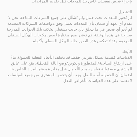
بإجراء فحص تفصيلي خاص بك للمعدات قبل تقديم المزايدات.
التشغيل
لم تُختبر المعدات تحت حمل ولم تُشغَّل على جميع السرعات المتاحة. نحن لا
نقدم أي تعهد أو ضمان بأن المعدات تعمل وفق مواصفات الشركات المصنعة.
لم يُجرَ أي فحص في ما يتعلق بأي جانب تشغيلي بخلاف تلك الجوانب المدرجة
صراحة في هذه الوثيقة. تم توفير صور مختارة لبعض مكونات الهيكل السفلي
الفردية، وقد لا تعكس هذه الصور حالة الهيكل السفلي بأكمله.
الأبعاد
القياسات مُقدمة بشكل تقريبي فقط. قد تختلف الأبعاد الفعلية للحمولة بناءً
على ارتفاع الشاحنة/المقطورة وتكوين/وضع الآلة المُحمَّلة. تقع على عاتق
المشتري مسؤولية قياس جميع الأحمال قبل مغادرة موقع المزاد الخاص بنا
لضمان أن الحمولة آمنة للنقل. يجب أن يتحقق المشتري من جميع القياسات.
لا تعتمد على هذه القياسات لأغراض النقل.