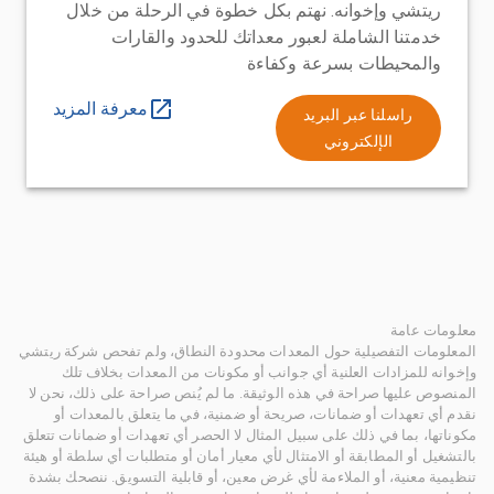
ريتشي وإخوانه. نهتم بكل خطوة في الرحلة من خلال
خدمتنا الشاملة لعبور معداتك للحدود والقارات
والمحيطات بسرعة وكفاءة
معرفة المزيد
راسلنا عبر البريد
الإلكتروني
معلومات عامة
المعلومات التفصيلية حول المعدات محدودة النطاق، ولم تفحص شركة ريتشي
وإخوانه للمزادات العلنية أي جوانب أو مكونات من المعدات بخلاف تلك
المنصوص عليها صراحة في هذه الوثيقة. ما لم يُنص صراحة على ذلك، نحن لا
نقدم أي تعهدات أو ضمانات، صريحة أو ضمنية، في ما يتعلق بالمعدات أو
مكوناتها، بما في ذلك على سبيل المثال لا الحصر أي تعهدات أو ضمانات تتعلق
بالتشغيل أو المطابقة أو الامتثال لأي معيار أمان أو متطلبات أي سلطة أو هيئة
تنظيمية معنية، أو الملاءمة لأي غرض معين، أو قابلية التسويق. ننصحك بشدة