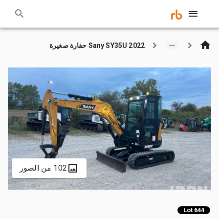
2022 Sany SY35U حفارة صغيرة
102 من الصور
Lot 644