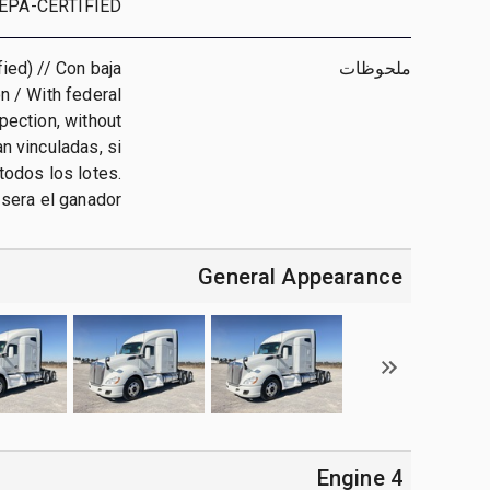
S-EPA-CERTIFIED
ملحوظات
ied) // Con baja
n / With federal
pection, without
an vinculadas, si
todos los lotes.
 sera el ganador
General Appearance
4 Engine