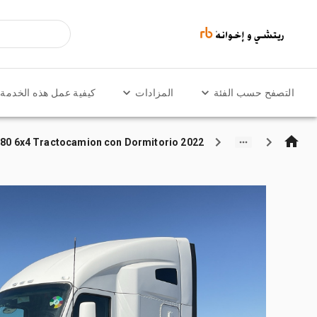
التصفح حسب الفئة
المزادات
كيفية عمل هذه الخدمة
2022 Kenworth T680 6x4 Tractocamion con Dormitorio / تراكتور شاحنة كابينة النوم (ثنائية المحور)