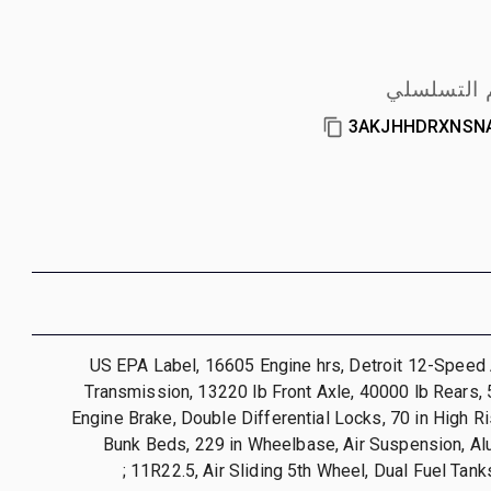
 التسلسلي
3AKJHHDRXNSN
2021 US EPA Label, 16605 Engine hrs, Detroit 12-Spee
Transmission, 13220 lb Front Axle, 40000 lb Rears,
Engine Brake, Double Differential Locks, 70 in High R
Bunk Beds, 229 in Wheelbase, Air Suspension, A
11R22.5, Air Sliding 5th Wheel, Dual Fuel Tanks