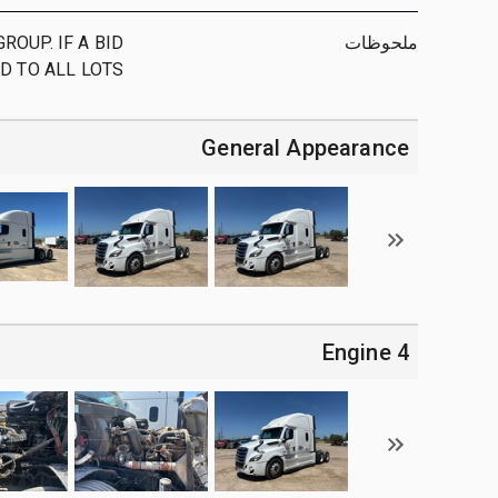
ملحوظات
GROUP. IF A BID
 TO ALL LOTS ;
General Appearance
4 Engine