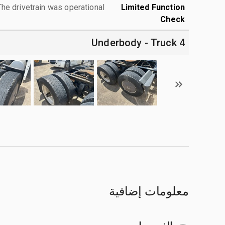
The drivetrain was operational.
Limited Function
Check
4 Underbody - Truck
معلومات إضافية