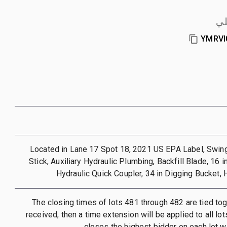
لي
YMRVI
Located in Lane 17 Spot 18, 2021 US EPA Label, Swing
Stick, Auxiliary Hydraulic Plumbing, Backfill Blade, 16 
Hydraulic Quick Coupler, 34 in Digging Bucket,
The closing times of lots 481 through 482 are tied toge
received, then a time extension will be applied to all lo
closes the highest bidder on each lot wi