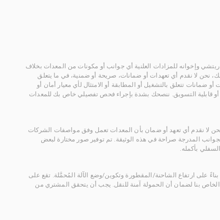
يتشي وإخوانه للمزادات العلنية أي جوانب أو مكونات من المعدات بخلاف
، نحن لا نقدم أي تعهدات أو ضمانات، صريحة أو ضمنية، في ما يتعلق
أو ضمانات تتعلق بالتشغيل أو المطابقة أو الامتثال لأي معيار أمان أو
، أو قابلية التسويق. ننصحك بشدة بإجراء فحص تفصيلي خاص بك للمعدات
 نحن لا نقدم أي تعهد أو ضمان بأن المعدات تعمل وفق مواصفات الشركات
لجوانب المدرجة صراحة في هذه الوثيقة. تم توفير صور مختارة لبعض
لسفلي بأكمله.
ناءً على ارتفاع الشاحنة/المقطورة وتكوين/وضع الآلة المُحمَّلة. تقع على
الخاص بنا لضمان أن الحمولة آمنة للنقل. يجب أن يتحقق المشتري من