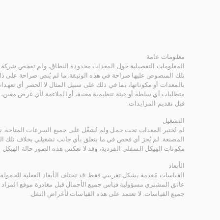
معلومات عامة
المعلومات التفصيلية حول المعدات محدودة النطاق، ولم تفحص شركة ر
تلك المنصوص عليها صراحة في هذه الوثيقة. ما لم يُنص صراحة على ذلك
بالمعدات أو مكوناتها، بما في ذلك على سبيل المثال لا الحصر أي تعهدات 
متطلبات أي سلطة أو هيئة تنظيمية معنية، أو الملاءمة لأي غرض معين
قبل تقديم المزايدات.
التشغيل
لم تُختبر المعدات تحت حمل ولم تُشغَّل على جميع السرعات المتاحة.
المصنعة. لم يُجرَ أي فحص في ما يتعلق بأي جانب تشغيلي بخلاف تلك ا
مكونات الهيكل السفلي الفردية، وقد لا تعكس هذه الصور حالة الهيكل ا
الأبعاد
القياسات مُقدمة بشكل تقريبي فقط. قد تختلف الأبعاد الفعلية للحمولة ب
عاتق المشتري مسؤولية قياس جميع الأحمال قبل مغادرة موقع المزاد 
جميع القياسات. لا تعتمد على هذه القياسات لأغراض النقل.