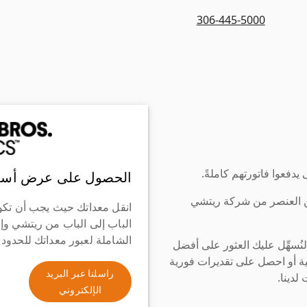
306-445-5000
دفعوا فاتورتهم كاملةً.
الحصول على عرض أسع
ن العنصر من شركة ريتشي
انقل معداتك حيث يجب أن تكو
الباب إلى الباب من ريتشي وإ
الشاملة لعبور معداتك للحدود
سهِّل عليك العثور على أفضل
ة أو احصل على تقديرات فورية
راسلنا عبر البريد
لدينا.
الإلكتروني