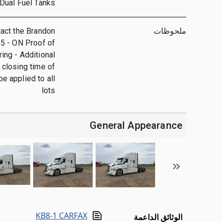
 Dual Fuel Tanks
ملحوظات
tact the Brandon
25 - ON Proof of
ing - Additional
 closing time of
be applied to all
lots
General Appearance
KB8-1 CARFAX
الوثائق الداعمة