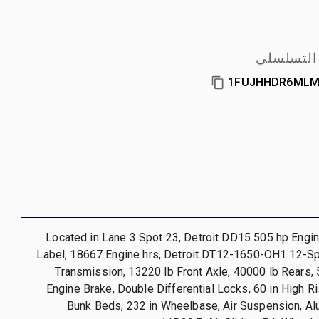
 التسلسلي
1FUJHHDR6MLM
Located in Lane 3 Spot 23, Detroit DD15 505 hp Engi
Label, 18667 Engine hrs, Detroit DT12-1650-OH1 12-
Transmission, 13220 lb Front Axle, 40000 lb Rears,
Engine Brake, Double Differential Locks, 60 in High R
Bunk Beds, 232 in Wheelbase, Air Suspension, A