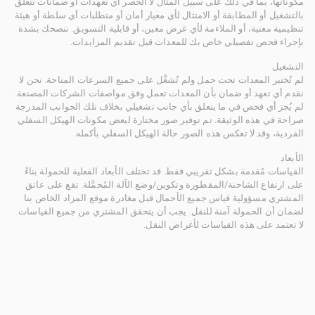
مكوناتها، بما في ذلك على سبيل المثال لا الحصر أي تعهدات أو ضمانات تتعلق
بالتشغيل أو المطابقة أو الامتثال لأي معيار أمان أو متطلبات أي سلطة أو هيئة
تنظيمية معنية، أو الملاءمة لأي غرض معين، أو قابلية التسويق. ننصحك بشدة
بإجراء فحص تفصيلي خاص بك للمعدات قبل تقديم المزايدات.
التشغيل
لم تُختبر المعدات تحت حمل ولم تُشغَّل على جميع السرعات المتاحة. نحن لا
نقدم أي تعهد أو ضمان بأن المعدات تعمل وفق مواصفات الشركات المصنعة.
لم يُجرَ أي فحص في ما يتعلق بأي جانب تشغيلي بخلاف تلك الجوانب المدرجة
صراحة في هذه الوثيقة. تم توفير صور مختارة لبعض مكونات الهيكل السفلي
الفردية، وقد لا تعكس هذه الصور حالة الهيكل السفلي بأكمله.
الأبعاد
القياسات مُقدمة بشكل تقريبي فقط. قد تختلف الأبعاد الفعلية للحمولة بناءً
على ارتفاع الشاحنة/المقطورة وتكوين/وضع الآلة المُحمَّلة. تقع على عاتق
المشتري مسؤولية قياس جميع الأحمال قبل مغادرة موقع المزاد الخاص بنا
لضمان أن الحمولة آمنة للنقل. يجب أن يتحقق المشتري من جميع القياسات.
لا تعتمد على هذه القياسات لأغراض النقل.