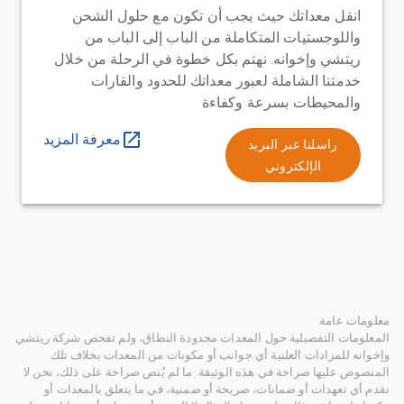
انقل معداتك حيث يجب أن تكون مع حلول الشحن
واللوجستيات المتكاملة من الباب إلى الباب من
ريتشي وإخوانه. نهتم بكل خطوة في الرحلة من خلال
خدمتنا الشاملة لعبور معداتك للحدود والقارات
والمحيطات بسرعة وكفاءة
معرفة المزيد
راسلنا عبر البريد
الإلكتروني
معلومات عامة
المعلومات التفصيلية حول المعدات محدودة النطاق، ولم تفحص شركة ريتشي
وإخوانه للمزادات العلنية أي جوانب أو مكونات من المعدات بخلاف تلك
المنصوص عليها صراحة في هذه الوثيقة. ما لم يُنص صراحة على ذلك، نحن لا
نقدم أي تعهدات أو ضمانات، صريحة أو ضمنية، في ما يتعلق بالمعدات أو