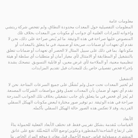
معلومات عامة
المعلومات التفصيلية حول المعدات محدودة النطاق، ولم تفحص شركة ريتشي
وإخوانه للمزادات العلنية أي جوانب أو مكونات من المعدات بخلاف تلك
المنصوص عليها صراحة في هذه الوثيقة. ما لم يُنص صراحة على ذلك، نحن لا
نقدم أي تعهدات أو ضمانات، صريحة أو ضمنية، في ما يتعلق بالمعدات أو
مكوناتها، بما في ذلك على سبيل المثال لا الحصر أي تعهدات أو ضمانات تتعلق
بالتشغيل أو المطابقة أو الامتثال لأي معيار أمان أو متطلبات أي سلطة أو هيئة
تنظيمية معنية، أو الملاءمة لأي غرض معين، أو قابلية التسويق. ننصحك بشدة
بإجراء فحص تفصيلي خاص بك للمعدات قبل تقديم المزايدات.
التشغيل
لم تُختبر المعدات تحت حمل ولم تُشغَّل على جميع السرعات المتاحة. نحن لا
نقدم أي تعهد أو ضمان بأن المعدات تعمل وفق مواصفات الشركات المصنعة.
لم يُجرَ أي فحص في ما يتعلق بأي جانب تشغيلي بخلاف تلك الجوانب المدرجة
صراحة في هذه الوثيقة. تم توفير صور مختارة لبعض مكونات الهيكل السفلي
الفردية، وقد لا تعكس هذه الصور حالة الهيكل السفلي بأكمله.
الأبعاد
القياسات مُقدمة بشكل تقريبي فقط. قد تختلف الأبعاد الفعلية للحمولة بناءً
على ارتفاع الشاحنة/المقطورة وتكوين/وضع الآلة المُحمَّلة. تقع على عاتق
المشتري مسؤولية قياس جميع الأحمال قبل مغادرة موقع المزاد الخاص بنا