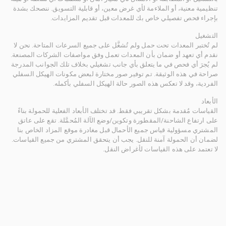
تنظيمية معنية، أو الملاءمة لأي غرض معين، أو قابلية التسويق. ننصحك بشدة
بإجراء فحص تفصيلي خاص بك للمعدات قبل تقديم المزايدات.
التشغيل
لم تُختبر المعدات تحت حمل ولم تُشغَّل على جميع السرعات المتاحة. نحن لا
نقدم أي تعهد أو ضمان بأن المعدات تعمل وفق مواصفات الشركات المصنعة.
لم يُجرَ أي فحص في ما يتعلق بأي جانب تشغيلي بخلاف تلك الجوانب المدرجة
صراحة في هذه الوثيقة. تم توفير صور مختارة لبعض مكونات الهيكل السفلي
الفردية، وقد لا تعكس هذه الصور حالة الهيكل السفلي بأكمله.
الأبعاد
القياسات مُقدمة بشكل تقريبي فقط. قد تختلف الأبعاد الفعلية للحمولة بناءً
على ارتفاع الشاحنة/المقطورة وتكوين/وضع الآلة المُحمَّلة. تقع على عاتق
المشتري مسؤولية قياس جميع الأحمال قبل مغادرة موقع المزاد الخاص بنا
لضمان أن الحمولة آمنة للنقل. يجب أن يتحقق المشتري من جميع القياسات.
لا تعتمد على هذه القياسات لأغراض النقل.