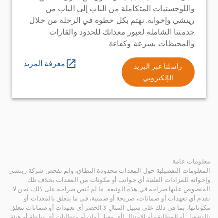
واللوجستيات المتكاملة من الباب إلى الباب من
ريتشي وإخوانه. نهتم بكل خطوة في الرحلة من خلال
خدمتنا الشاملة لعبور معداتك للحدود والقارات
والمحيطات بسرعة وكفاءة
معرفة المزيد
راسلنا عبر البريد
الإلكتروني
معلومات عامة
المعلومات التفصيلية حول المعدات محدودة النطاق، ولم تفحص شركة ريتشي
وإخوانه للمزادات العلنية أي جوانب أو مكونات من المعدات بخلاف تلك
المنصوص عليها صراحة في هذه الوثيقة. ما لم يُنص صراحة على ذلك، نحن لا
نقدم أي تعهدات أو ضمانات، صريحة أو ضمنية، في ما يتعلق بالمعدات أو
مكوناتها، بما في ذلك على سبيل المثال لا الحصر أي تعهدات أو ضمانات تتعلق
بالتشغيل أو المطابقة أو الامتثال لأي معيار أمان أو متطلبات أي سلطة أو هيئة