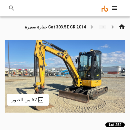
2014 Cat 303.5E CR حفارة صغيرة
52 من الصور
Lot 282