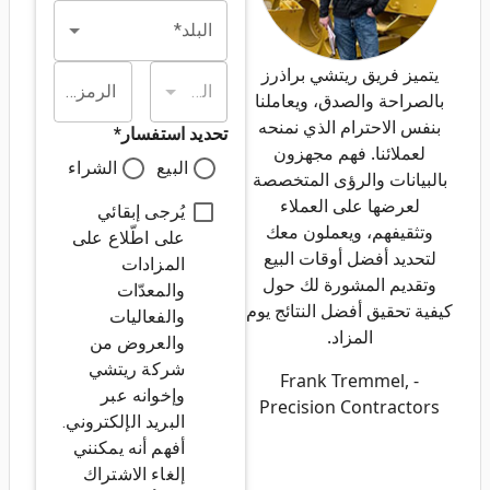
البلد*
يتميز فريق ريتشي براذرز
الولاية/المقاطعة*
الرمز البريدي*
بالصراحة والصدق، ويعاملنا
بنفس الاحترام الذي نمنحه
تحديد استفسار
*
لعملائنا. فهم مجهزون
البيع
الشراء
بالبيانات والرؤى المتخصصة
لعرضها على العملاء
يُرجى إبقائي
وتثقيفهم، ويعملون معك
على اطّلاع على
لتحديد أفضل أوقات البيع
المزادات
وتقديم المشورة لك حول
والمعدّات
كيفية تحقيق أفضل النتائج يوم
والفعاليات
المزاد.
والعروض من
شركة ريتشي
- Frank Tremmel,
وإخوانه عبر
Precision Contractors
البريد الإلكتروني.
أفهم أنه يمكنني
إلغاء الاشتراك