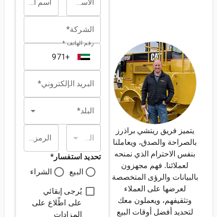
الاسم الأول*
اسم العائلة*
الشركة*
رقم الهاتف *
البريد الإلكتروني*
البلد*
يتميز فريق ريتشي براذرز
الولاية/المقاطعة*
الرمز البريدي*
بالصراحة والصدق، ويعاملنا
بنفس الاحترام الذي نمنحه
تحديد استفسار
*
لعملائنا. فهم مجهزون
البيع
الشراء
بالبيانات والرؤى المتخصصة
لعرضها على العملاء
يُرجى إبقائي
وتثقيفهم، ويعملون معك
على اطّلاع على
لتحديد أفضل أوقات البيع
المزادات