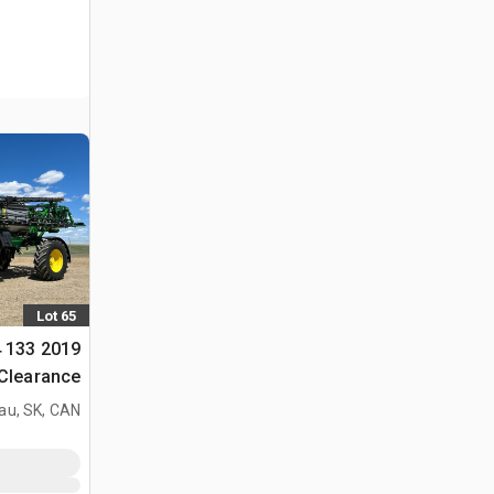
Lot 65
4 133
ذاتية الحركة
au, SK, CAN