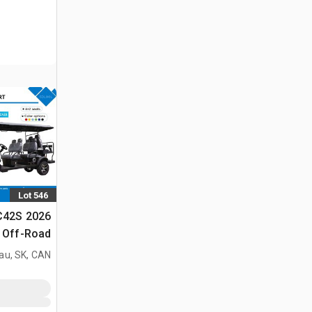
Lot 546
GC42S
الجولف (Unused)
au, SK, CAN