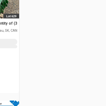
Lot 629
Quantity of (3) الرف
au, SK, CAN