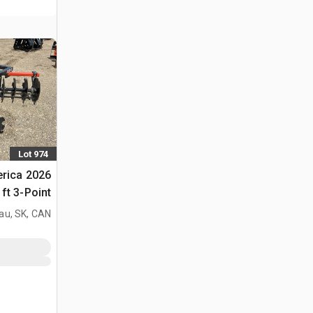
Lot 974
merica
(Unused)
au, SK, CAN