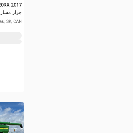
620RX
جرار مسار
au, SK, CAN