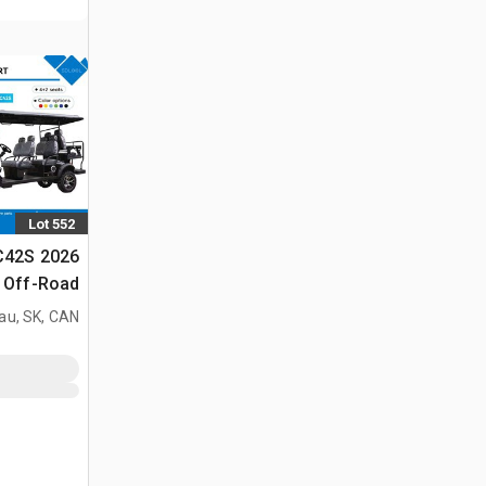
Lot 552
GC42S
الجولف (Unused)
au, SK, CAN