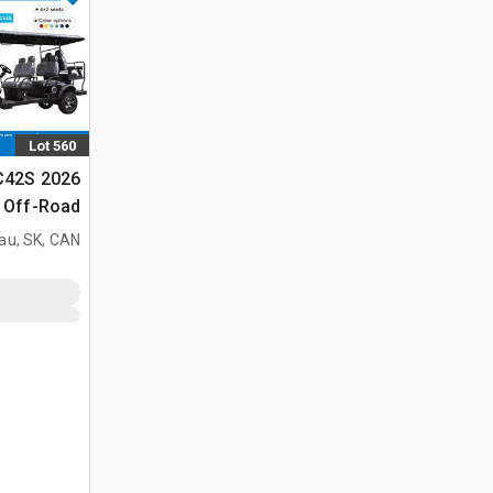
Lot 560
GC42S
الجولف (Unused)
au, SK, CAN