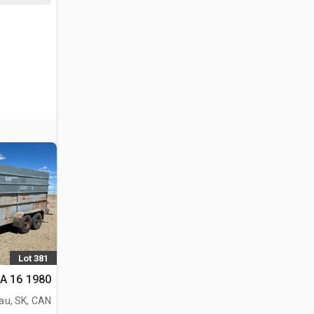
Lot 381
1980 16 ft T/A مقطورة للخيول
au, SK, CAN