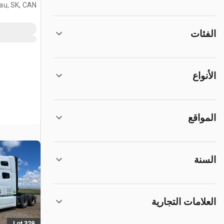
النوم (ثنائي
au, SK, CAN
الفئات
الأنواع
المواقع
السنة
العلامات التجارية
Lot 329