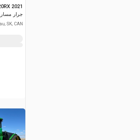
620RX
جرار مسار
au, SK, CAN