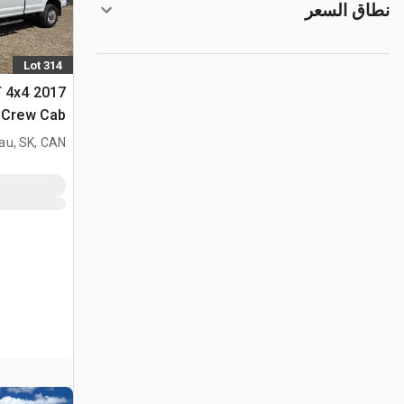
نطاق السعر
Lot 314
LT 4x4
Crew Cab بيك اب
au, SK, CAN