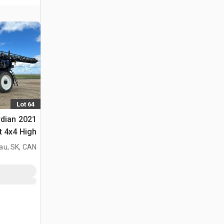
Lot 64
rdian
t 4x4 High
Clearance رشاشة ذاتية الحرك
au, SK, CAN