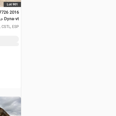
Lot 901
 7726
Dyna-vt جرار ذو دفع رباعي
, CSTL, ESP