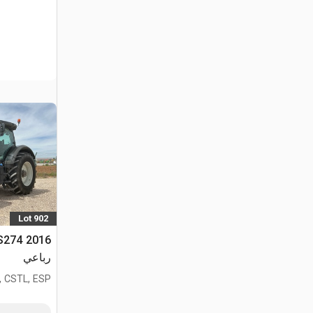
Lot 902
رباعي
, CSTL, ESP