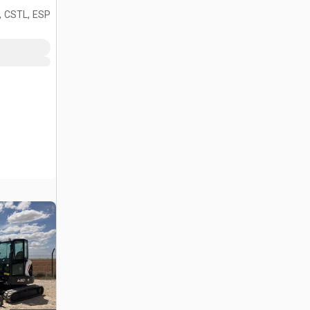
, CSTL, ESP