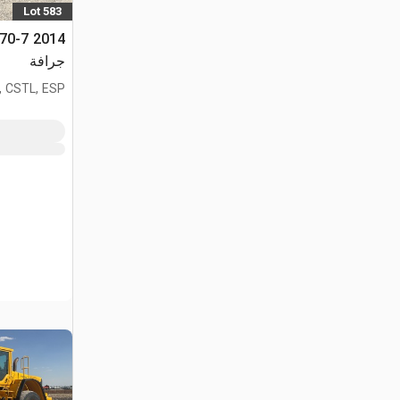
Lot 583
470-7
جرافة
, CSTL, ESP