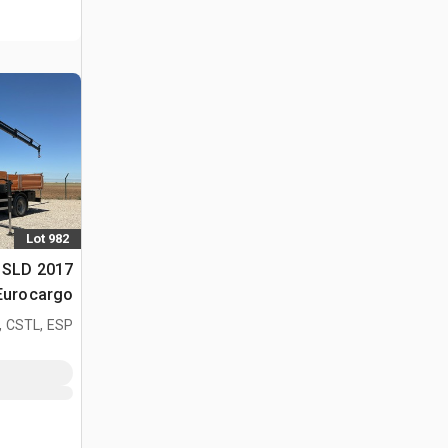
Lot 982
01 SLD
Eurocargo
210
, CSTL, ESP
رافعة