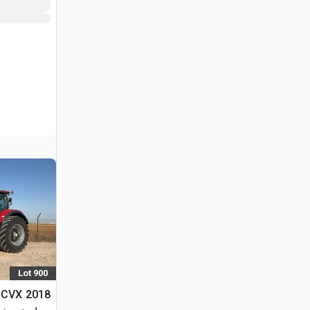
Lot 900
0 CVX