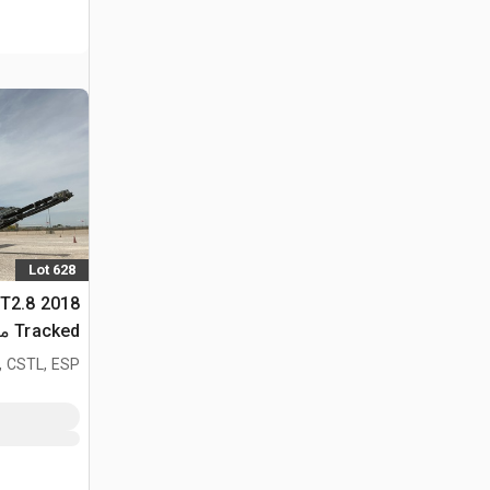
Lot 628
ST2.8
Tracked مصنع الفرز
, CSTL, ESP