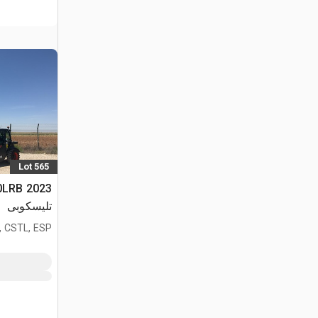
Lot 565
تليسكوبى
, CSTL, ESP