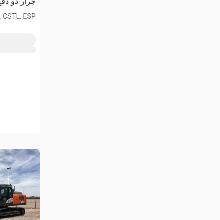
جرار ذو دفع
, CSTL, ESP