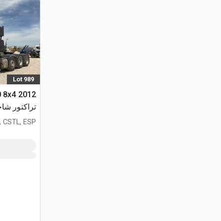
Lot 989
0 8x4
تراكتور شاح
المحور)
, CSTL, ESP