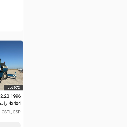
Lot 972
 12.20
4x4x4 رافعة لجميع التضاريس
, CSTL, ESP