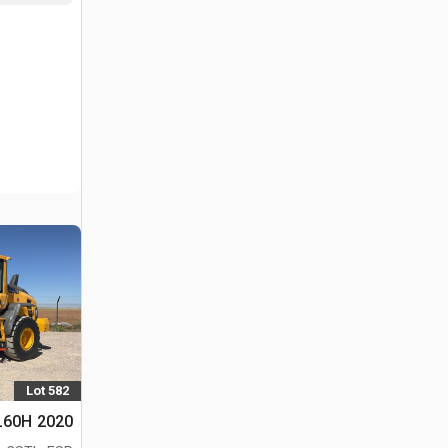
Lot 582
2020 Volvo L60H جرافة