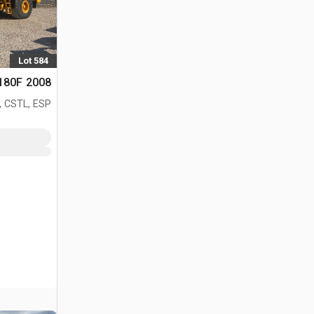
Lot 584
2008 Volvo L180F جرافة
, CSTL, ESP