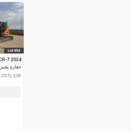
Lot 654
LCR-7
حفارة بجنزي
, CSTL, ESP