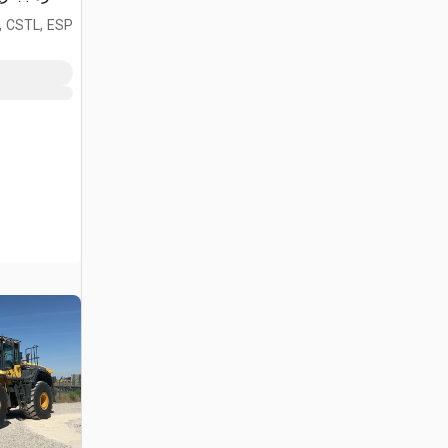
, CSTL, ESP