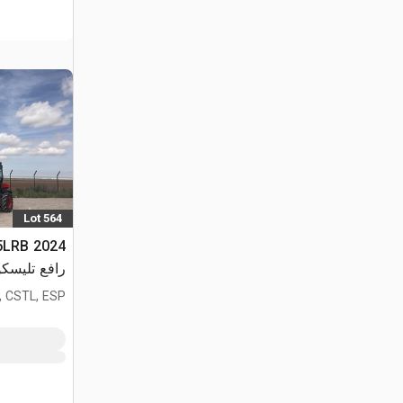
Lot 564
05LRB
رافع تليسك
, CSTL, ESP