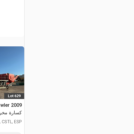
Lot 629
rawler
كسارة مخر
, CSTL, ESP