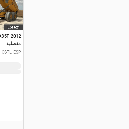
Lot 621
مفصلية
, CSTL, ESP