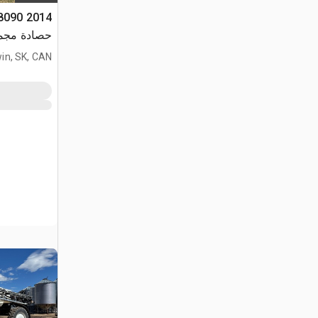
R8090
حصادة مجم
in, SK, CAN