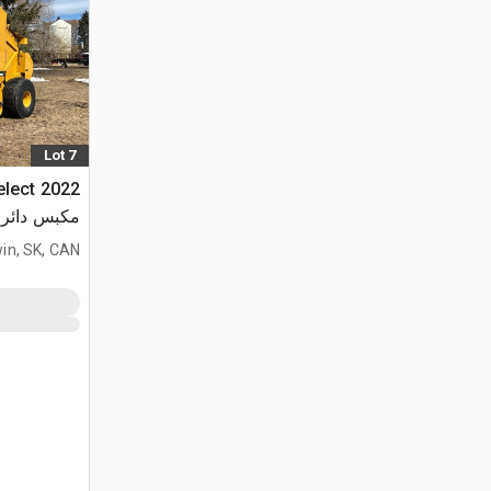
Lot 7
elect
مكبس دائر
in, SK, CAN