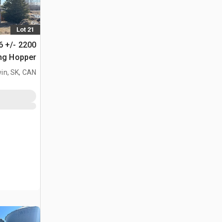
Lot 21
6 +/- 2200
الحبوب
in, SK, CAN