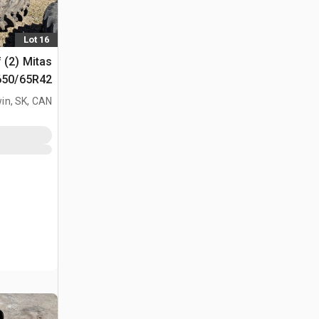
Lot 16
f (2) Mitas
650/65R42 إطارات المعد
in, SK, CAN