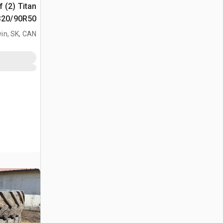
f (2) Titan
320/90R50 إطارات المعد
in, SK, CAN