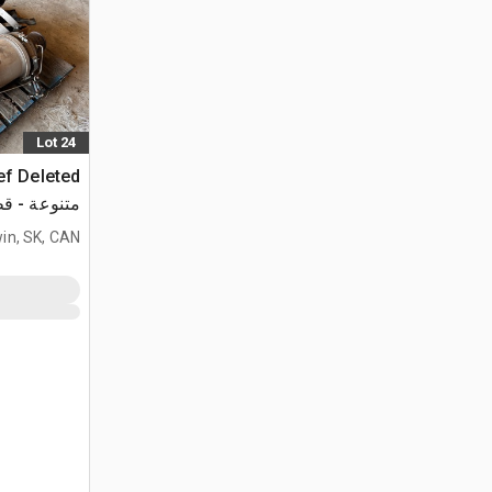
Lot 24
7270R 4WD
in, SK, CAN
Tractor