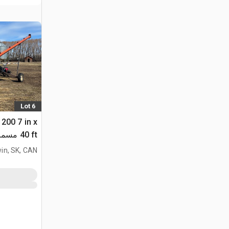
Lot 6
200 7 in x
40 ft مسمار الحبوب
in, SK, CAN