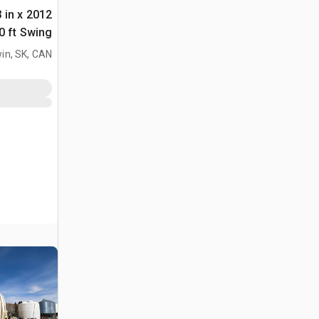
3 in x
80 ft Swing مسمار الح
in, SK, CAN