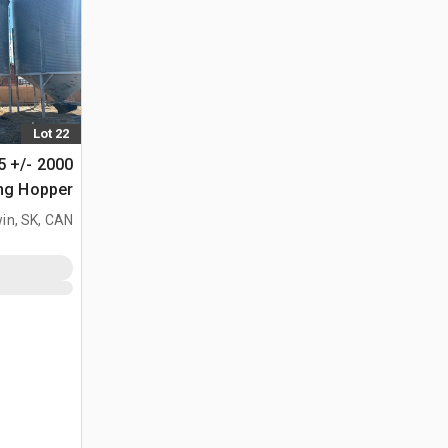
Lot 22
5 +/- 2000
الحبوب
in, SK, CAN