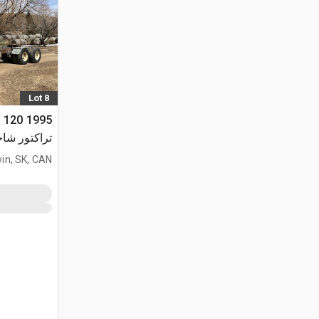
Lot 8
LD 120
تراكتور شاحن
المحور)
in, SK, CAN