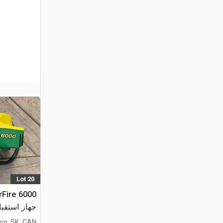
Lot 20
rFire 6000
جهاز استقبا
للملاحة
in, SK, CAN