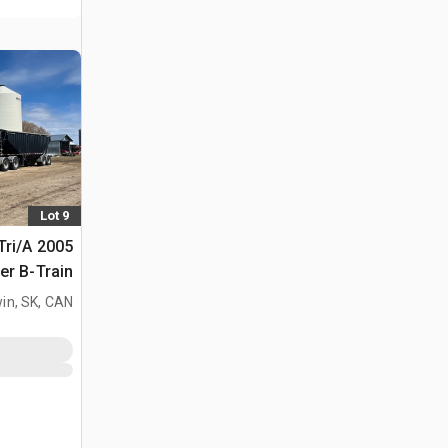
Lot 9
 Tri/A
Super B-Train مقطورة
in, SK, CAN