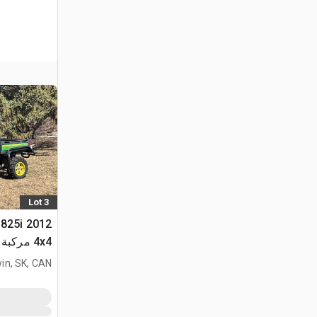
Lot 3
r 825i
4x4 مركبة متعددة الأغراض
in, SK, CAN