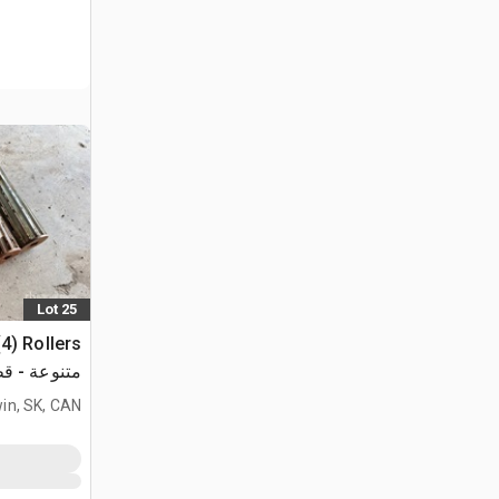
Lot 25
متنوعة - ق
in, SK, CAN