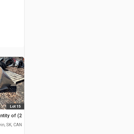
Lot 15
Quantity of (2) مقسما
in, SK, CAN