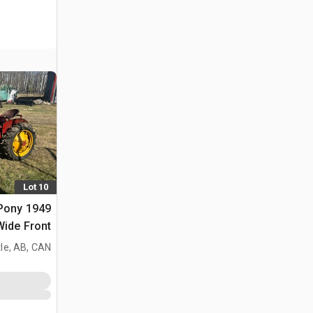
Lot 10
 Pony
2WD Wide Front جر
le, AB, CAN