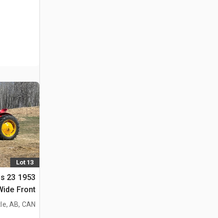
Lot 13
ris 23
ide Front
جرار تاريخي
le, AB, CAN