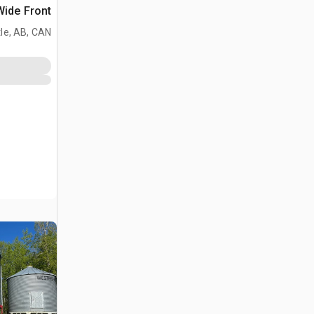
2WD Wide Front جر
le, AB, CAN