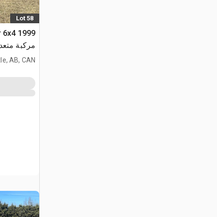
Lot 58
or 6x4
مركبة متعد
le, AB, CAN