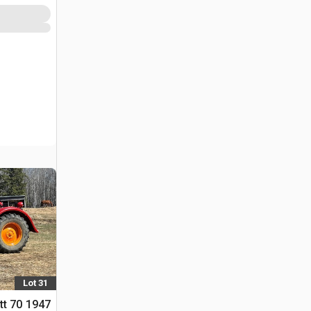
Lot 31
utt 70