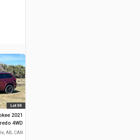
Lot 59
rokee
متعددة الا
le, AB, CAN