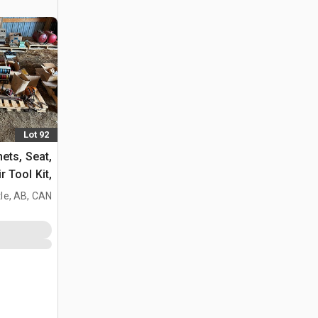
Lot 92
ets, Seat,
 Tool Kit,
le, AB, CAN
مخازن متنو