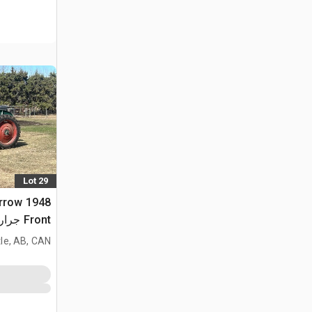
Lot 29
Narrow
Front جرار تاريخي
le, AB, CAN