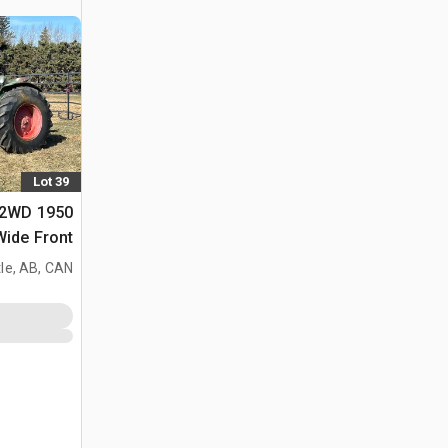
Lot 39
77 2WD
Wide Front جرار تاريخ
le, AB, CAN