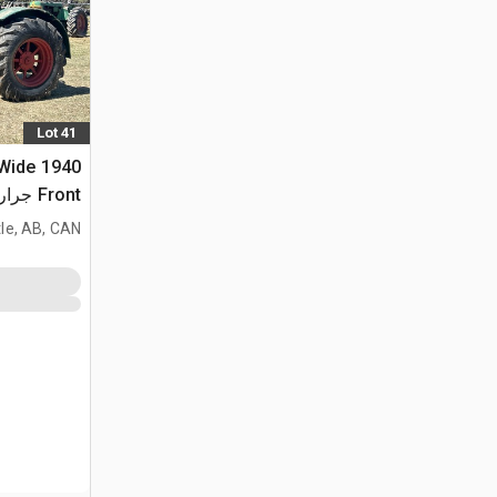
Lot 41
D Wide
Front جرار تاريخي
le, AB, CAN