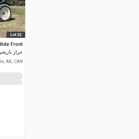
Lot 32
Wide Front
جرار تاريخي
le, AB, CAN