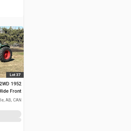
Lot 37
77 2WD
Wide Front جرار تاريخ
le, AB, CAN