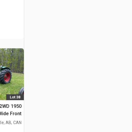
Lot 38
77 2WD
Wide Front جرار تاريخ
le, AB, CAN