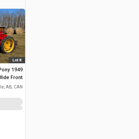
Lot 8
 Pony
2WD Wide Front جر
le, AB, CAN