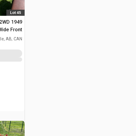
Lot 45
88 2WD
Wide Front جرار تاريخ
le, AB, CAN