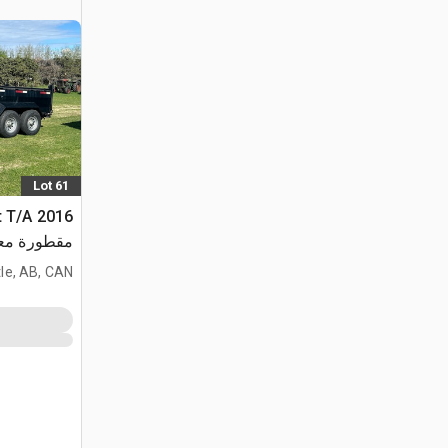
Lot 61
ft T/A
مقطورة مع
le, AB, CAN