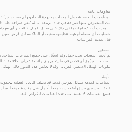
معلومات عامة
المعلومات التفصيلية حول المعدات محدودة النطاق، ولم تفحص شركة ر
تلك المنصوص عليها صراحة في هذه الوثيقة. ما لم يُنص صراحة على ذلك
بالمعدات أو مكوناتها، بما في ذلك على سبيل المثال لا الحصر أي تعهدات 
متطلبات أي سلطة أو هيئة تنظيمية معنية، أو الملاءمة لأي غرض معين
قبل تقديم المزايدات.
التشغيل
لم تُختبر المعدات تحت حمل ولم تُشغَّل على جميع السرعات المتاحة.
المصنعة. لم يُجرَ أي فحص في ما يتعلق بأي جانب تشغيلي بخلاف تلك ا
مكونات الهيكل السفلي الفردية، وقد لا تعكس هذه الصور حالة الهيكل ا
الأبعاد
القياسات مُقدمة بشكل تقريبي فقط. قد تختلف الأبعاد الفعلية للحمولة ب
عاتق المشتري مسؤولية قياس جميع الأحمال قبل مغادرة موقع المزاد 
جميع القياسات. لا تعتمد على هذه القياسات لأغراض النقل.