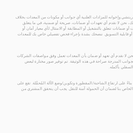
يتشي وإخوانه للمزادات العلنية أي جوانب أو مكونات من المعدات بخلاف
، نحن لا نقدم أي تعهدات أو ضمانات، صريحة أو ضمنية، في ما يتعلق
أو ضمانات تتعلق بالتشغيل أو المطابقة أو الامتثال لأي معيار أمان أو
، أو قابلية التسويق. ننصحك بشدة بإجراء فحص تفصيلي خاص بك للمعدات
 نحن لا نقدم أي تعهد أو ضمان بأن المعدات تعمل وفق مواصفات الشركات
لجوانب المدرجة صراحة في هذه الوثيقة. تم توفير صور مختارة لبعض
لسفلي بأكمله.
ناءً على ارتفاع الشاحنة/المقطورة وتكوين/وضع الآلة المُحمَّلة. تقع على
الخاص بنا لضمان أن الحمولة آمنة للنقل. يجب أن يتحقق المشتري من