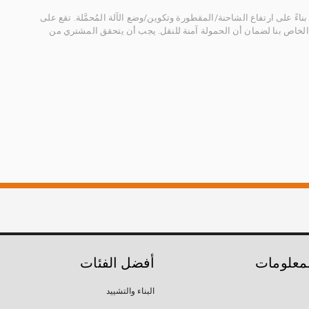
ناءً على ارتفاع الشاحنة/المقطورة وتكوين/وضع الآلة المُحمَّلة. تقع على
الخاص بنا لضمان أن الحمولة آمنة للنقل. يجب أن يتحقق المشتري من
لمعلومات
أفضل الفئات
البناء والتشييد