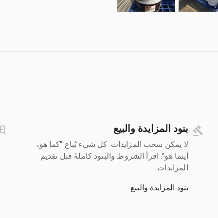
بنود المزايدة والبيع
لا يمكن سحب المزايدات. كل شيء يُباع "كما هو،
أينما هو". اقرأ الشروط والبنود كاملةً قبل تقديم
المزايدات.
بنود المزايدة والبيع