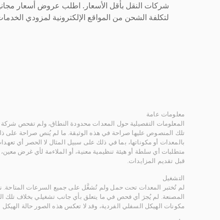
شركات النقل بأقل الأسعار. اطلب عروض أسعار مجاني
لتكلفة الشحن من المواقع الإلكترونية لمزودي الخدمات 
معلومات عامة
المعلومات التفصيلية حول المعدات محدودة النطاق، ولم تفحص شركة ر
تلك المنصوص عليها صراحة في هذه الوثيقة. ما لم يُنص صراحة على ذلك
بالمعدات أو مكوناتها، بما في ذلك على سبيل المثال لا الحصر أي تعهدات 
متطلبات أي سلطة أو هيئة تنظيمية معنية، أو الملاءمة لأي غرض معين
قبل تقديم المزايدات.
التشغيل
لم تُختبر المعدات تحت حمل ولم تُشغَّل على جميع السرعات المتاحة.
المصنعة. لم يُجرَ أي فحص في ما يتعلق بأي جانب تشغيلي بخلاف تلك ا
مكونات الهيكل السفلي الفردية، وقد لا تعكس هذه الصور حالة الهيكل ا