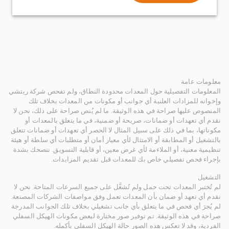
معلومات عامة
المعلومات التفصيلية حول المعدات محدودة النطاق، ولم تفحص شركة ريتشي
وإخوانه للمزادات العلنية أي جوانب أو مكونات من المعدات بخلاف تلك
المنصوص عليها صراحة في هذه الوثيقة. ما لم يُنص صراحة على ذلك، نحن لا
نقدم أي تعهدات أو ضمانات، صريحة أو ضمنية، في ما يتعلق بالمعدات أو
مكوناتها، بما في ذلك على سبيل المثال لا الحصر أي تعهدات أو ضمانات تتعلق
بالتشغيل أو المطابقة أو الامتثال لأي معيار أمان أو متطلبات أي سلطة أو هيئة
تنظيمية معنية، أو الملاءمة لأي غرض معين، أو قابلية التسويق. ننصحك بشدة
بإجراء فحص تفصيلي خاص بك للمعدات قبل تقديم المزايدات.
التشغيل
لم تُختبر المعدات تحت حمل ولم تُشغَّل على جميع السرعات المتاحة. نحن لا
نقدم أي تعهد أو ضمان بأن المعدات تعمل وفق مواصفات الشركات المصنعة.
لم يُجرَ أي فحص في ما يتعلق بأي جانب تشغيلي بخلاف تلك الجوانب المدرجة
صراحة في هذه الوثيقة. تم توفير صور مختارة لبعض مكونات الهيكل السفلي
الفردية، وقد لا تعكس هذه الصور حالة الهيكل السفلي بأكمله.