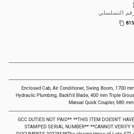
رقم التسلسلي
81
Enclosed Cab, Air Conditioner, Swing Boom, 1700 mm 
Hydraulic Plumbing, Backfill Blade, 400 mm Triple Grou
Manual Quick Coupler, 680 mm
**GCC DUTIES NOT PAID** **THIS ITEM DOESN'T HAV
STAMPED SERIAL NUMBER** **CANNOT VERIFY Y
DOCUMENTS 2022** **The closing times of Lots 472 a