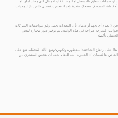
أو ضمانات تتعلق بالتشغيل أو المطابقة أو الامتثال لأي معيار أمان أو
، أو قابلية التسويق. ننصحك بشدة بإجراء فحص تفصيلي خاص بك للمعدات
 نحن لا نقدم أي تعهد أو ضمان بأن المعدات تعمل وفق مواصفات الشركات
لجوانب المدرجة صراحة في هذه الوثيقة. تم توفير صور مختارة لبعض
لسفلي بأكمله.
ناءً على ارتفاع الشاحنة/المقطورة وتكوين/وضع الآلة المُحمَّلة. تقع على
الخاص بنا لضمان أن الحمولة آمنة للنقل. يجب أن يتحقق المشتري من