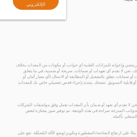
الإلكتروني
يتشي وإخوانه للمزادات العلنية أي جوانب أو مكونات من المعدات بخلاف
، نحن لا نقدم أي تعهدات أو ضمانات، صريحة أو ضمنية، في ما يتعلق
أو ضمانات تتعلق بالتشغيل أو المطابقة أو الامتثال لأي معيار أمان أو
، أو قابلية التسويق. ننصحك بشدة بإجراء فحص تفصيلي خاص بك للمعدات
 نحن لا نقدم أي تعهد أو ضمان بأن المعدات تعمل وفق مواصفات الشركات
لجوانب المدرجة صراحة في هذه الوثيقة. تم توفير صور مختارة لبعض
لسفلي بأكمله.
ناءً على ارتفاع الشاحنة/المقطورة وتكوين/وضع الآلة المُحمَّلة. تقع على