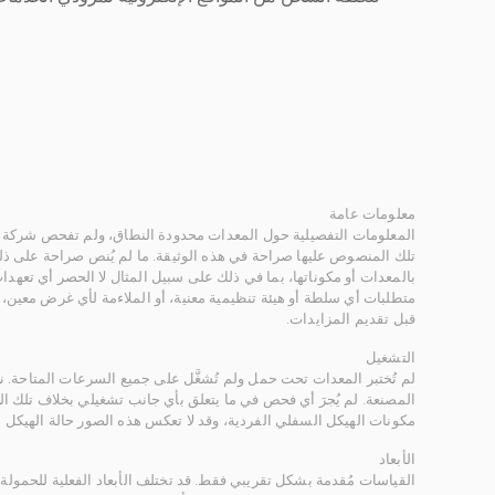
معلومات عامة
المعلومات التفصيلية حول المعدات محدودة النطاق، ولم تفحص شركة ر
تلك المنصوص عليها صراحة في هذه الوثيقة. ما لم يُنص صراحة على ذلك
بالمعدات أو مكوناتها، بما في ذلك على سبيل المثال لا الحصر أي تعهدات 
متطلبات أي سلطة أو هيئة تنظيمية معنية، أو الملاءمة لأي غرض معين
قبل تقديم المزايدات.
التشغيل
لم تُختبر المعدات تحت حمل ولم تُشغَّل على جميع السرعات المتاحة.
المصنعة. لم يُجرَ أي فحص في ما يتعلق بأي جانب تشغيلي بخلاف تلك ا
مكونات الهيكل السفلي الفردية، وقد لا تعكس هذه الصور حالة الهيكل ا
الأبعاد
القياسات مُقدمة بشكل تقريبي فقط. قد تختلف الأبعاد الفعلية للحمولة ب