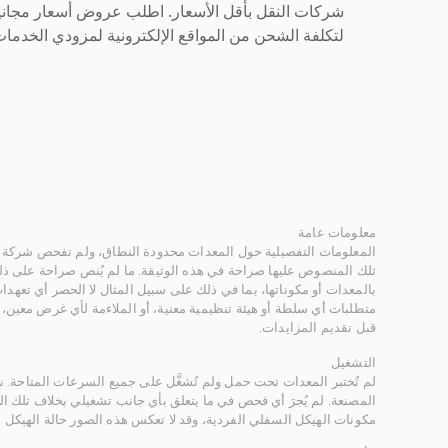
شركات النقل بأقل الأسعار. اطلب عروض أسعار مجاني
لتكلفة الشحن من المواقع الإلكترونية لمزودي الخدمات 
معلومات عامة
المعلومات التفصيلية حول المعدات محدودة النطاق، ولم تفحص شركة ر
تلك المنصوص عليها صراحة في هذه الوثيقة. ما لم يُنص صراحة على ذلك
بالمعدات أو مكوناتها، بما في ذلك على سبيل المثال لا الحصر أي تعهدات 
متطلبات أي سلطة أو هيئة تنظيمية معنية، أو الملاءمة لأي غرض معين
قبل تقديم المزايدات.
التشغيل
لم تُختبر المعدات تحت حمل ولم تُشغَّل على جميع السرعات المتاحة.
المصنعة. لم يُجرَ أي فحص في ما يتعلق بأي جانب تشغيلي بخلاف تلك ا
مكونات الهيكل السفلي الفردية، وقد لا تعكس هذه الصور حالة الهيكل ا