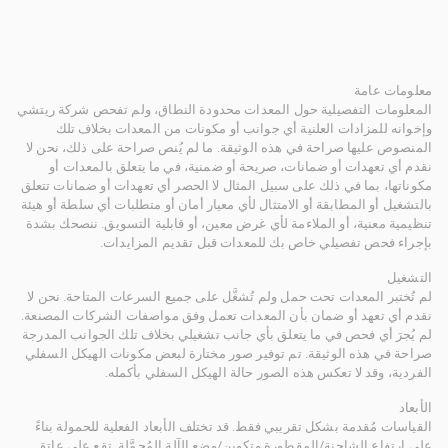
معلومات عامة
المعلومات التفصيلية حول المعدات محدودة النطاق، ولم تفحص شركة ريتشي
وإخوانه للمزادات العلنية أي جوانب أو مكونات من المعدات بخلاف تلك
المنصوص عليها صراحة في هذه الوثيقة. ما لم يُنص صراحة على ذلك، نحن لا
نقدم أي تعهدات أو ضمانات، صريحة أو ضمنية، في ما يتعلق بالمعدات أو
مكوناتها، بما في ذلك على سبيل المثال لا الحصر أي تعهدات أو ضمانات تتعلق
بالتشغيل أو المطابقة أو الامتثال لأي معيار أمان أو متطلبات أي سلطة أو هيئة
تنظيمية معنية، أو الملاءمة لأي غرض معين، أو قابلية التسويق. ننصحك بشدة
بإجراء فحص تفصيلي خاص بك للمعدات قبل تقديم المزايدات.
التشغيل
لم تُختبر المعدات تحت حمل ولم تُشغَّل على جميع السرعات المتاحة. نحن لا
نقدم أي تعهد أو ضمان بأن المعدات تعمل وفق مواصفات الشركات المصنعة.
لم يُجرَ أي فحص في ما يتعلق بأي جانب تشغيلي بخلاف تلك الجوانب المدرجة
صراحة في هذه الوثيقة. تم توفير صور مختارة لبعض مكونات الهيكل السفلي
الفردية، وقد لا تعكس هذه الصور حالة الهيكل السفلي بأكمله.
الأبعاد
القياسات مُقدمة بشكل تقريبي فقط. قد تختلف الأبعاد الفعلية للحمولة بناءً
على ارتفاع الشاحنة/المقطورة وتكوين/وضع الآلة المُحمَّلة. تقع على عاتق