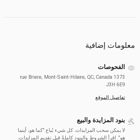
معلومات إضافية
الفحوصات
1373 rue Briere, Mont-Saint-Hilaire, QC, Canada
J3H 6E9
تفاصيل الموقع
بنود المزايدة والبيع
لا يمكن سحب المزايدات. كل شيء يُباع "كما هو، أينما
هو". اقرأ الشروط والبنود كاملةً قبل تقديم المزايدات.