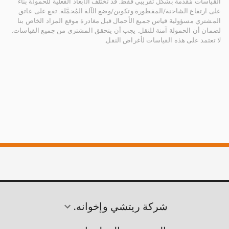
القياسات مُقدمة بشكل تقريبي فقط. قد تختلف الأبعاد الفعلية للحمولة بناءً
على ارتفاع الشاحنة/المقطورة وتكوين/وضع الآلة المُحمَّلة. تقع على عاتق
المشتري مسؤولية قياس جميع الأحمال قبل مغادرة موقع المزاد الخاص بنا
لضمان أن الحمولة آمنة للنقل. يجب أن يتحقق المشتري من جميع القياسات.
لا تعتمد على هذه القياسات لأغراض النقل.
شركة ريتشي وإخوانه.