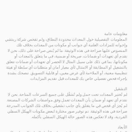
معلومات عامة
المعلومات التفصيلية حول المعدات محدودة النطاق، ولم تفحص شركة ريتشي
وإخوانه للمزادات العلنية أي جوانب أو مكونات من المعدات بخلاف تلك
المنصوص عليها صراحة في هذه الوثيقة. ما لم يُنص صراحة على ذلك، نحن لا
نقدم أي تعهدات أو ضمانات، صريحة أو ضمنية، في ما يتعلق بالمعدات أو
مكوناتها، بما في ذلك على سبيل المثال لا الحصر أي تعهدات أو ضمانات تتعلق
بالتشغيل أو المطابقة أو الامتثال لأي معيار أمان أو متطلبات أي سلطة أو هيئة
تنظيمية معنية، أو الملاءمة لأي غرض معين، أو قابلية التسويق. ننصحك بشدة
بإجراء فحص تفصيلي خاص بك للمعدات قبل تقديم المزايدات.
التشغيل
لم تُختبر المعدات تحت حمل ولم تُشغَّل على جميع السرعات المتاحة. نحن لا
نقدم أي تعهد أو ضمان بأن المعدات تعمل وفق مواصفات الشركات المصنعة.
لم يُجرَ أي فحص في ما يتعلق بأي جانب تشغيلي بخلاف تلك الجوانب المدرجة
صراحة في هذه الوثيقة. تم توفير صور مختارة لبعض مكونات الهيكل السفلي
الفردية، وقد لا تعكس هذه الصور حالة الهيكل السفلي بأكمله.
الأبعاد