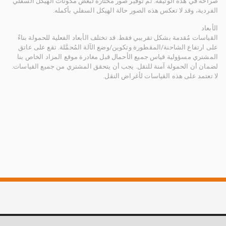
صراحة في هذه الوثيقة. تم توفير صور مختارة لبعض مكونات الهيكل السفلي
الفردية، وقد لا تعكس هذه الصور حالة الهيكل السفلي بأكمله.
الأبعاد
القياسات مُقدمة بشكل تقريبي فقط. قد تختلف الأبعاد الفعلية للحمولة بناءً
على ارتفاع الشاحنة/المقطورة وتكوين/وضع الآلة المُحمَّلة. تقع على عاتق
المشتري مسؤولية قياس جميع الأحمال قبل مغادرة موقع المزاد الخاص بنا
لضمان أن الحمولة آمنة للنقل. يجب أن يتحقق المشتري من جميع القياسات.
لا تعتمد على هذه القياسات لأغراض النقل.