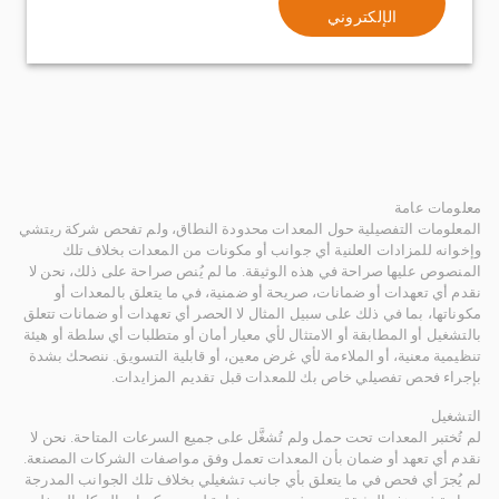
الإلكتروني
معلومات عامة
المعلومات التفصيلية حول المعدات محدودة النطاق، ولم تفحص شركة ريتشي
وإخوانه للمزادات العلنية أي جوانب أو مكونات من المعدات بخلاف تلك
المنصوص عليها صراحة في هذه الوثيقة. ما لم يُنص صراحة على ذلك، نحن لا
نقدم أي تعهدات أو ضمانات، صريحة أو ضمنية، في ما يتعلق بالمعدات أو
مكوناتها، بما في ذلك على سبيل المثال لا الحصر أي تعهدات أو ضمانات تتعلق
بالتشغيل أو المطابقة أو الامتثال لأي معيار أمان أو متطلبات أي سلطة أو هيئة
تنظيمية معنية، أو الملاءمة لأي غرض معين، أو قابلية التسويق. ننصحك بشدة
بإجراء فحص تفصيلي خاص بك للمعدات قبل تقديم المزايدات.
التشغيل
لم تُختبر المعدات تحت حمل ولم تُشغَّل على جميع السرعات المتاحة. نحن لا
نقدم أي تعهد أو ضمان بأن المعدات تعمل وفق مواصفات الشركات المصنعة.
لم يُجرَ أي فحص في ما يتعلق بأي جانب تشغيلي بخلاف تلك الجوانب المدرجة