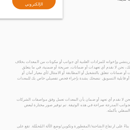
الإلكتروني
يتشي وإخوانه للمزادات العلنية أي جوانب أو مكونات من المعدات بخلاف
، نحن لا نقدم أي تعهدات أو ضمانات، صريحة أو ضمنية، في ما يتعلق
أو ضمانات تتعلق بالتشغيل أو المطابقة أو الامتثال لأي معيار أمان أو
، أو قابلية التسويق. ننصحك بشدة بإجراء فحص تفصيلي خاص بك للمعدات
 نحن لا نقدم أي تعهد أو ضمان بأن المعدات تعمل وفق مواصفات الشركات
لجوانب المدرجة صراحة في هذه الوثيقة. تم توفير صور مختارة لبعض
لسفلي بأكمله.
ناءً على ارتفاع الشاحنة/المقطورة وتكوين/وضع الآلة المُحمَّلة. تقع على