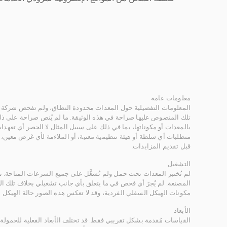
معلومات عامة
المعلومات التفصيلية حول المعدات محدودة النطاق، ولم تفحص شركة ر
تلك المنصوص عليها صراحة في هذه الوثيقة. ما لم يُنص صراحة على ذلك
بالمعدات أو مكوناتها، بما في ذلك على سبيل المثال لا الحصر أي تعهدات 
متطلبات أي سلطة أو هيئة تنظيمية معنية، أو الملاءمة لأي غرض معين
قبل تقديم المزايدات.
التشغيل
لم تُختبر المعدات تحت حمل ولم تُشغَّل على جميع السرعات المتاحة.
المصنعة. لم يُجرَ أي فحص في ما يتعلق بأي جانب تشغيلي بخلاف تلك ا
مكونات الهيكل السفلي الفردية، وقد لا تعكس هذه الصور حالة الهيكل ا
الأبعاد
القياسات مُقدمة بشكل تقريبي فقط. قد تختلف الأبعاد الفعلية للحمولة ب