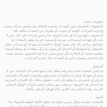
معلومات عامة
المعلومات التفصيلية حول المعدات محدودة النطاق، ولم تفحص شركة ريتشي
وإخوانه للمزادات العلنية أي جوانب أو مكونات من المعدات بخلاف تلك
المنصوص عليها صراحة في هذه الوثيقة. ما لم يُنص صراحة على ذلك، نحن لا
نقدم أي تعهدات أو ضمانات، صريحة أو ضمنية، في ما يتعلق بالمعدات أو
مكوناتها، بما في ذلك على سبيل المثال لا الحصر أي تعهدات أو ضمانات تتعلق
بالتشغيل أو المطابقة أو الامتثال لأي معيار أمان أو متطلبات أي سلطة أو هيئة
تنظيمية معنية، أو الملاءمة لأي غرض معين، أو قابلية التسويق. ننصحك بشدة
بإجراء فحص تفصيلي خاص بك للمعدات قبل تقديم المزايدات.
التشغيل
لم تُختبر المعدات تحت حمل ولم تُشغَّل على جميع السرعات المتاحة. نحن لا
نقدم أي تعهد أو ضمان بأن المعدات تعمل وفق مواصفات الشركات المصنعة.
لم يُجرَ أي فحص في ما يتعلق بأي جانب تشغيلي بخلاف تلك الجوانب المدرجة
صراحة في هذه الوثيقة. تم توفير صور مختارة لبعض مكونات الهيكل السفلي
الفردية، وقد لا تعكس هذه الصور حالة الهيكل السفلي بأكمله.
الأبعاد
القياسات مُقدمة بشكل تقريبي فقط. قد تختلف الأبعاد الفعلية للحمولة بناءً
على ارتفاع الشاحنة/المقطورة وتكوين/وضع الآلة المُحمَّلة. تقع على عاتق