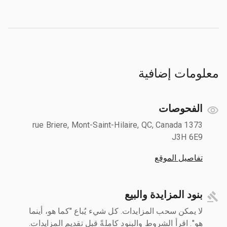
معلومات إضافية
الفحوصات
1373 rue Briere, Mont-Saint-Hilaire, QC, Canada
J3H 6E9
تفاصيل الموقع
بنود المزايدة والبيع
لا يمكن سحب المزايدات. كل شيء يُباع "كما هو، أينما
هو". اقرأ الشروط والبنود كاملةً قبل تقديم المزايدات.