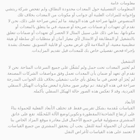
معلومات عامة
المعلومات التفصيلية حول المعدات محدودة النطاق، ولم تفحص شركة ريتشي
وإخوانه للمزادات العلنية أي جوانب أو مكونات من المعدات بخلاف تلك
المنصوص عليها صراحة في هذه الوثيقة. ما لم يُنص صراحة على ذلك، نحن لا
نقدم أي تعهدات أو ضمانات، صريحة أو ضمنية، في ما يتعلق بالمعدات أو
مكوناتها، بما في ذلك على سبيل المثال لا الحصر أي تعهدات أو ضمانات تتعلق
بالتشغيل أو المطابقة أو الامتثال لأي معيار أمان أو متطلبات أي سلطة أو هيئة
تنظيمية معنية، أو الملاءمة لأي غرض معين، أو قابلية التسويق. ننصحك بشدة
بإجراء فحص تفصيلي خاص بك للمعدات قبل تقديم المزايدات.
التشغيل
لم تُختبر المعدات تحت حمل ولم تُشغَّل على جميع السرعات المتاحة. نحن لا
نقدم أي تعهد أو ضمان بأن المعدات تعمل وفق مواصفات الشركات المصنعة.
لم يُجرَ أي فحص في ما يتعلق بأي جانب تشغيلي بخلاف تلك الجوانب المدرجة
صراحة في هذه الوثيقة. تم توفير صور مختارة لبعض مكونات الهيكل السفلي
الفردية، وقد لا تعكس هذه الصور حالة الهيكل السفلي بأكمله.
الأبعاد
القياسات مُقدمة بشكل تقريبي فقط. قد تختلف الأبعاد الفعلية للحمولة بناءً
على ارتفاع الشاحنة/المقطورة وتكوين/وضع الآلة المُحمَّلة. تقع على عاتق
المشتري مسؤولية قياس جميع الأحمال قبل مغادرة موقع المزاد الخاص بنا
لضمان أن الحمولة آمنة للنقل. يجب أن يتحقق المشتري من جميع القياسات.
لا تعتمد على هذه القياسات لأغراض النقل.