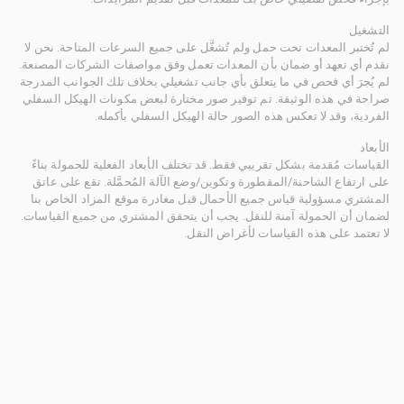
التشغيل
لم تُختبر المعدات تحت حمل ولم تُشغَّل على جميع السرعات المتاحة. نحن لا
نقدم أي تعهد أو ضمان بأن المعدات تعمل وفق مواصفات الشركات المصنعة.
لم يُجرَ أي فحص في ما يتعلق بأي جانب تشغيلي بخلاف تلك الجوانب المدرجة
صراحة في هذه الوثيقة. تم توفير صور مختارة لبعض مكونات الهيكل السفلي
الفردية، وقد لا تعكس هذه الصور حالة الهيكل السفلي بأكمله.
الأبعاد
القياسات مُقدمة بشكل تقريبي فقط. قد تختلف الأبعاد الفعلية للحمولة بناءً
على ارتفاع الشاحنة/المقطورة وتكوين/وضع الآلة المُحمَّلة. تقع على عاتق
المشتري مسؤولية قياس جميع الأحمال قبل مغادرة موقع المزاد الخاص بنا
لضمان أن الحمولة آمنة للنقل. يجب أن يتحقق المشتري من جميع القياسات.
لا تعتمد على هذه القياسات لأغراض النقل.