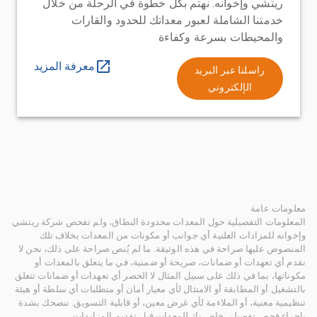
ريتشي وإخوانه. نهتم بكل خطوة في الرحلة من خلال
خدمتنا الشاملة لعبور معداتك للحدود والقارات
والمحيطات بسرعة وكفاءة
معرفة المزيد
راسلنا عبر البريد
الإلكتروني
معلومات عامة
المعلومات التفصيلية حول المعدات محدودة النطاق، ولم تفحص شركة ريتشي
وإخوانه للمزادات العلنية أي جوانب أو مكونات من المعدات بخلاف تلك
المنصوص عليها صراحة في هذه الوثيقة. ما لم يُنص صراحة على ذلك، نحن لا
نقدم أي تعهدات أو ضمانات، صريحة أو ضمنية، في ما يتعلق بالمعدات أو
مكوناتها، بما في ذلك على سبيل المثال لا الحصر أي تعهدات أو ضمانات تتعلق
بالتشغيل أو المطابقة أو الامتثال لأي معيار أمان أو متطلبات أي سلطة أو هيئة
تنظيمية معنية، أو الملاءمة لأي غرض معين، أو قابلية التسويق. ننصحك بشدة
بإجراء فحص تفصيلي خاص بك للمعدات قبل تقديم المزايدات.