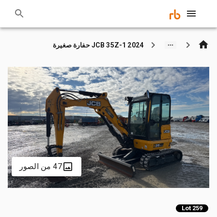
2024 JCB 35Z-1 حفارة صغيرة
47 من الصور
Lot 259