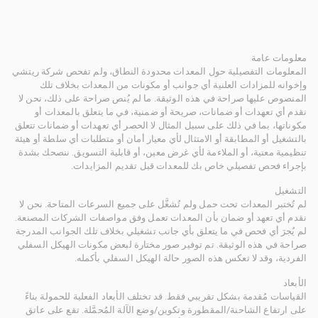
معلومات عامة
المعلومات التفصيلية حول المعدات محدودة النطاق، ولم تفحص شركة ريتشي
وإخوانه للمزادات العلنية أي جوانب أو مكونات من المعدات بخلاف تلك
المنصوص عليها صراحة في هذه الوثيقة. ما لم يُنص صراحة على ذلك، نحن لا
نقدم أي تعهدات أو ضمانات، صريحة أو ضمنية، في ما يتعلق بالمعدات أو
مكوناتها، بما في ذلك على سبيل المثال لا الحصر أي تعهدات أو ضمانات تتعلق
بالتشغيل أو المطابقة أو الامتثال لأي معيار أمان أو متطلبات أي سلطة أو هيئة
تنظيمية معنية، أو الملاءمة لأي غرض معين، أو قابلية التسويق. ننصحك بشدة
بإجراء فحص تفصيلي خاص بك للمعدات قبل تقديم المزايدات.
التشغيل
لم تُختبر المعدات تحت حمل ولم تُشغَّل على جميع السرعات المتاحة. نحن لا
نقدم أي تعهد أو ضمان بأن المعدات تعمل وفق مواصفات الشركات المصنعة.
لم يُجرَ أي فحص في ما يتعلق بأي جانب تشغيلي بخلاف تلك الجوانب المدرجة
صراحة في هذه الوثيقة. تم توفير صور مختارة لبعض مكونات الهيكل السفلي
الفردية، وقد لا تعكس هذه الصور حالة الهيكل السفلي بأكمله.
الأبعاد
القياسات مُقدمة بشكل تقريبي فقط. قد تختلف الأبعاد الفعلية للحمولة بناءً
على ارتفاع الشاحنة/المقطورة وتكوين/وضع الآلة المُحمَّلة. تقع على عاتق