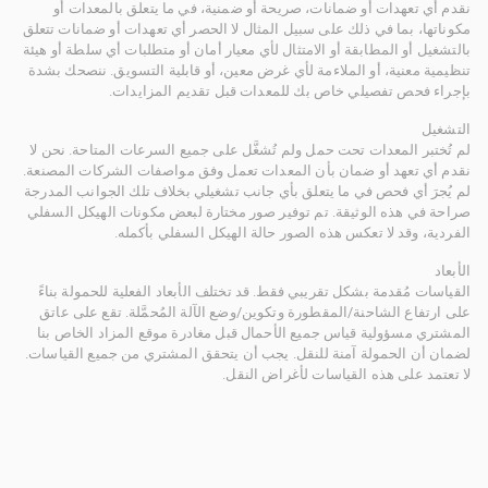
نقدم أي تعهدات أو ضمانات، صريحة أو ضمنية، في ما يتعلق بالمعدات أو
مكوناتها، بما في ذلك على سبيل المثال لا الحصر أي تعهدات أو ضمانات تتعلق
بالتشغيل أو المطابقة أو الامتثال لأي معيار أمان أو متطلبات أي سلطة أو هيئة
تنظيمية معنية، أو الملاءمة لأي غرض معين، أو قابلية التسويق. ننصحك بشدة
بإجراء فحص تفصيلي خاص بك للمعدات قبل تقديم المزايدات.
التشغيل
لم تُختبر المعدات تحت حمل ولم تُشغَّل على جميع السرعات المتاحة. نحن لا
نقدم أي تعهد أو ضمان بأن المعدات تعمل وفق مواصفات الشركات المصنعة.
لم يُجرَ أي فحص في ما يتعلق بأي جانب تشغيلي بخلاف تلك الجوانب المدرجة
صراحة في هذه الوثيقة. تم توفير صور مختارة لبعض مكونات الهيكل السفلي
الفردية، وقد لا تعكس هذه الصور حالة الهيكل السفلي بأكمله.
الأبعاد
القياسات مُقدمة بشكل تقريبي فقط. قد تختلف الأبعاد الفعلية للحمولة بناءً
على ارتفاع الشاحنة/المقطورة وتكوين/وضع الآلة المُحمَّلة. تقع على عاتق
المشتري مسؤولية قياس جميع الأحمال قبل مغادرة موقع المزاد الخاص بنا
لضمان أن الحمولة آمنة للنقل. يجب أن يتحقق المشتري من جميع القياسات.
لا تعتمد على هذه القياسات لأغراض النقل.