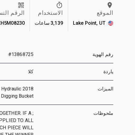
الموقع
الاستخدام
الرقم الت
Lake Point, UT
3,139 ساعات
EH5M08230
رقم الهوية
#13868725
ياردة
كلا
الميزات
y Hydraulic
n Digging Bucket
ملحوظات
OGETHER. IF A
APPLIED TO ALL
ACH PIECE WILL
BE THE WINNER.