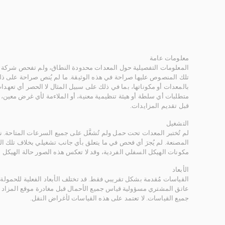
معلومات عامة
المعلومات التفصيلية حول المعدات محدودة النطاق، ولم تفحص شركة ر
تلك المنصوص عليها صراحة في هذه الوثيقة. ما لم يُنص صراحة على ذلك
بالمعدات أو مكوناتها، بما في ذلك على سبيل المثال لا الحصر أي تعهدات 
متطلبات أي سلطة أو هيئة تنظيمية معنية، أو الملاءمة لأي غرض معين
قبل تقديم المزايدات.
التشغيل
لم تُختبر المعدات تحت حمل ولم تُشغَّل على جميع السرعات المتاحة.
المصنعة. لم يُجرَ أي فحص في ما يتعلق بأي جانب تشغيلي بخلاف تلك ا
مكونات الهيكل السفلي الفردية، وقد لا تعكس هذه الصور حالة الهيكل ا
الأبعاد
القياسات مُقدمة بشكل تقريبي فقط. قد تختلف الأبعاد الفعلية للحمولة ب
عاتق المشتري مسؤولية قياس جميع الأحمال قبل مغادرة موقع المزاد 
جميع القياسات. لا تعتمد على هذه القياسات لأغراض النقل.