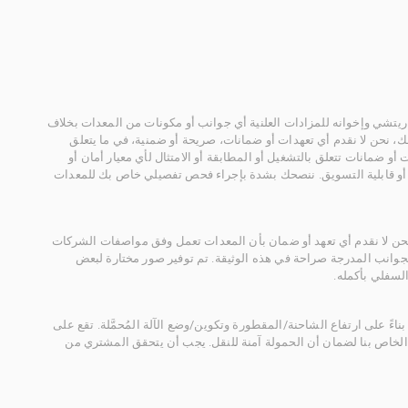
يتشي وإخوانه للمزادات العلنية أي جوانب أو مكونات من المعدات بخلاف
، نحن لا نقدم أي تعهدات أو ضمانات، صريحة أو ضمنية، في ما يتعلق
أو ضمانات تتعلق بالتشغيل أو المطابقة أو الامتثال لأي معيار أمان أو
، أو قابلية التسويق. ننصحك بشدة بإجراء فحص تفصيلي خاص بك للمعدات
 نحن لا نقدم أي تعهد أو ضمان بأن المعدات تعمل وفق مواصفات الشركات
لجوانب المدرجة صراحة في هذه الوثيقة. تم توفير صور مختارة لبعض
لسفلي بأكمله.
ناءً على ارتفاع الشاحنة/المقطورة وتكوين/وضع الآلة المُحمَّلة. تقع على
الخاص بنا لضمان أن الحمولة آمنة للنقل. يجب أن يتحقق المشتري من