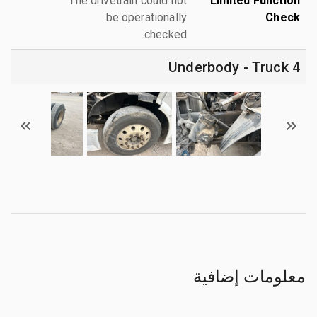
The drivetrain could not
Limited Function
be operationally
Check
checked.
4 Underbody - Truck
معلومات إضافية