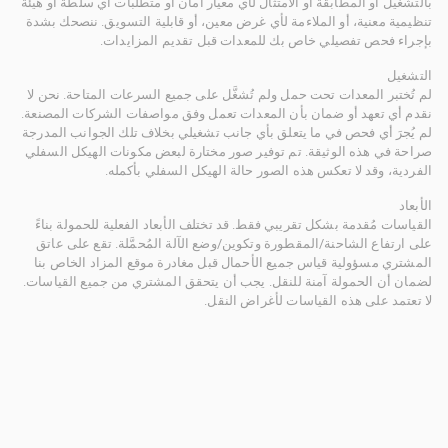
بالتشغيل أو المطابقة أو الامتثال لأي معيار أمان أو متطلبات أي سلطة أو هيئة
تنظيمية معنية، أو الملاءمة لأي غرض معين، أو قابلية التسويق. ننصحك بشدة
بإجراء فحص تفصيلي خاص بك للمعدات قبل تقديم المزايدات.
التشغيل
لم تُختبر المعدات تحت حمل ولم تُشغَّل على جميع السرعات المتاحة. نحن لا
نقدم أي تعهد أو ضمان بأن المعدات تعمل وفق مواصفات الشركات المصنعة.
لم يُجرَ أي فحص في ما يتعلق بأي جانب تشغيلي بخلاف تلك الجوانب المدرجة
صراحة في هذه الوثيقة. تم توفير صور مختارة لبعض مكونات الهيكل السفلي
الفردية، وقد لا تعكس هذه الصور حالة الهيكل السفلي بأكمله.
الأبعاد
القياسات مُقدمة بشكل تقريبي فقط. قد تختلف الأبعاد الفعلية للحمولة بناءً
على ارتفاع الشاحنة/المقطورة وتكوين/وضع الآلة المُحمَّلة. تقع على عاتق
المشتري مسؤولية قياس جميع الأحمال قبل مغادرة موقع المزاد الخاص بنا
لضمان أن الحمولة آمنة للنقل. يجب أن يتحقق المشتري من جميع القياسات.
لا تعتمد على هذه القياسات لأغراض النقل.