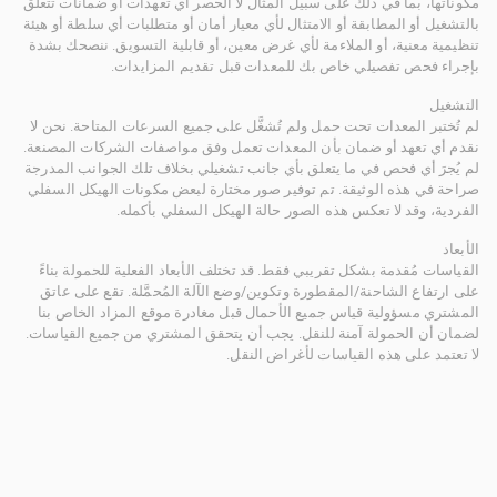
مكوناتها، بما في ذلك على سبيل المثال لا الحصر أي تعهدات أو ضمانات تتعلق
بالتشغيل أو المطابقة أو الامتثال لأي معيار أمان أو متطلبات أي سلطة أو هيئة
تنظيمية معنية، أو الملاءمة لأي غرض معين، أو قابلية التسويق. ننصحك بشدة
بإجراء فحص تفصيلي خاص بك للمعدات قبل تقديم المزايدات.
التشغيل
لم تُختبر المعدات تحت حمل ولم تُشغَّل على جميع السرعات المتاحة. نحن لا
نقدم أي تعهد أو ضمان بأن المعدات تعمل وفق مواصفات الشركات المصنعة.
لم يُجرَ أي فحص في ما يتعلق بأي جانب تشغيلي بخلاف تلك الجوانب المدرجة
صراحة في هذه الوثيقة. تم توفير صور مختارة لبعض مكونات الهيكل السفلي
الفردية، وقد لا تعكس هذه الصور حالة الهيكل السفلي بأكمله.
الأبعاد
القياسات مُقدمة بشكل تقريبي فقط. قد تختلف الأبعاد الفعلية للحمولة بناءً
على ارتفاع الشاحنة/المقطورة وتكوين/وضع الآلة المُحمَّلة. تقع على عاتق
المشتري مسؤولية قياس جميع الأحمال قبل مغادرة موقع المزاد الخاص بنا
لضمان أن الحمولة آمنة للنقل. يجب أن يتحقق المشتري من جميع القياسات.
لا تعتمد على هذه القياسات لأغراض النقل.