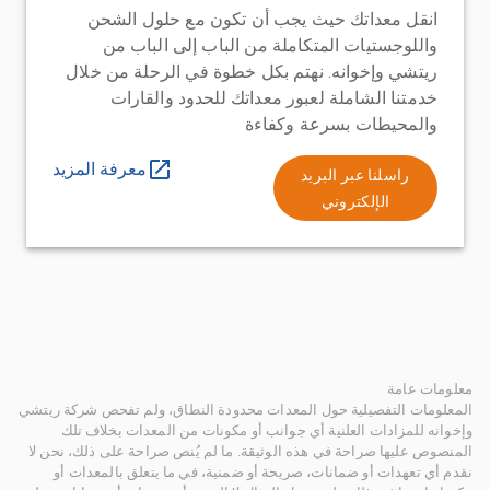
انقل معداتك حيث يجب أن تكون مع حلول الشحن
واللوجستيات المتكاملة من الباب إلى الباب من
ريتشي وإخوانه. نهتم بكل خطوة في الرحلة من خلال
خدمتنا الشاملة لعبور معداتك للحدود والقارات
والمحيطات بسرعة وكفاءة
معرفة المزيد
راسلنا عبر البريد
الإلكتروني
معلومات عامة
المعلومات التفصيلية حول المعدات محدودة النطاق، ولم تفحص شركة ريتشي
وإخوانه للمزادات العلنية أي جوانب أو مكونات من المعدات بخلاف تلك
المنصوص عليها صراحة في هذه الوثيقة. ما لم يُنص صراحة على ذلك، نحن لا
نقدم أي تعهدات أو ضمانات، صريحة أو ضمنية، في ما يتعلق بالمعدات أو