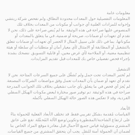
معلومات عامة
المعلومات التفصيلية حول المعدات محدودة النطاق، ولم تفحص شركة ريتشي
وإخوانه للمزادات العلنية أي جوانب أو مكونات من المعدات بخلاف تلك
المنصوص عليها صراحة في هذه الوثيقة. ما لم يُنص صراحة على ذلك، نحن لا
نقدم أي تعهدات أو ضمانات، صريحة أو ضمنية، في ما يتعلق بالمعدات أو
مكوناتها، بما في ذلك على سبيل المثال لا الحصر أي تعهدات أو ضمانات تتعلق
بالتشغيل أو المطابقة أو الامتثال لأي معيار أمان أو متطلبات أي سلطة أو هيئة
تنظيمية معنية، أو الملاءمة لأي غرض معين، أو قابلية التسويق. ننصحك بشدة
بإجراء فحص تفصيلي خاص بك للمعدات قبل تقديم المزايدات.
التشغيل
لم تُختبر المعدات تحت حمل ولم تُشغَّل على جميع السرعات المتاحة. نحن لا
نقدم أي تعهد أو ضمان بأن المعدات تعمل وفق مواصفات الشركات المصنعة.
لم يُجرَ أي فحص في ما يتعلق بأي جانب تشغيلي بخلاف تلك الجوانب المدرجة
صراحة في هذه الوثيقة. تم توفير صور مختارة لبعض مكونات الهيكل السفلي
الفردية، وقد لا تعكس هذه الصور حالة الهيكل السفلي بأكمله.
الأبعاد
القياسات مُقدمة بشكل تقريبي فقط. قد تختلف الأبعاد الفعلية للحمولة بناءً
على ارتفاع الشاحنة/المقطورة وتكوين/وضع الآلة المُحمَّلة. تقع على عاتق
المشتري مسؤولية قياس جميع الأحمال قبل مغادرة موقع المزاد الخاص بنا
لضمان أن الحمولة آمنة للنقل. يجب أن يتحقق المشتري من جميع القياسات.